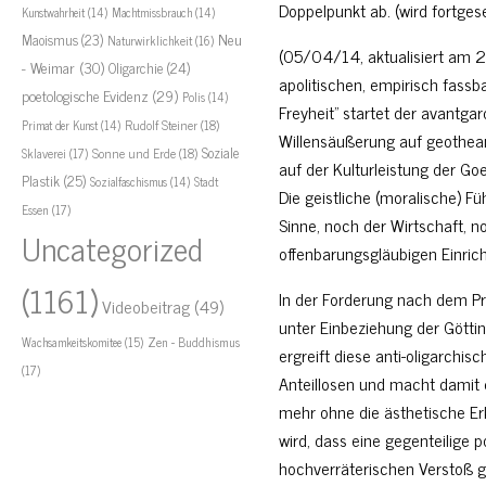
Doppelpunkt ab. (wird fortges
Kunstwahrheit
(14)
Machtmissbrauch
(14)
Neu
Maoismus
(23)
Naturwirklichkeit
(16)
(05/04/14, aktualisiert am
- Weimar
(30)
Oligarchie
(24)
apolitischen, empirisch fass
poetologische Evidenz
(29)
Polis
(14)
Freyheit” startet der avantga
Rudolf Steiner
(18)
Primat der Kunst
(14)
Willensäußerung auf geotheani
Soziale
Sklaverei
(17)
Sonne und Erde
(18)
auf der Kulturleistung der Go
Plastik
(25)
Stadt
Sozialfaschismus
(14)
Die geistliche (moralische) Fü
Essen
(17)
Sinne, noch der Wirtschaft, n
Uncategorized
offenbarungsgläubigen Einric
(1161)
In der Forderung nach dem Pr
Videobeitrag
(49)
unter Einbeziehung der Götti
Zen - Buddhismus
Wachsamkeitskomitee
(15)
ergreift diese anti-oligarchis
(17)
Anteillosen und macht damit d
mehr ohne die ästhetische Erk
wird, dass eine gegenteilige 
hochverräterischen Verstoß g