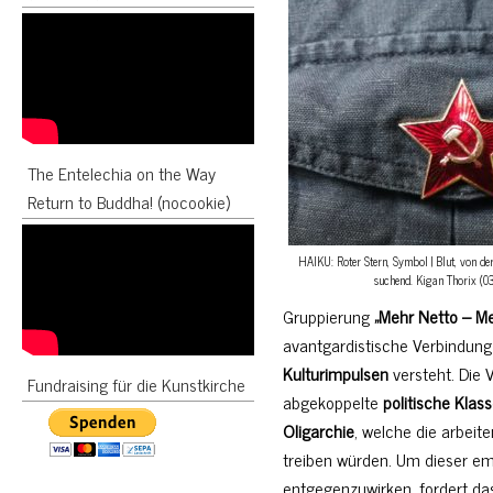
The Entelechia on the Way
Return to Buddha! (nocookie)
HAIKU: Roter Stern, Symbol | Blut, von der
suchend. Kigan Thorix (
Gruppierung
„Mehr Netto – Me
avantgardistische Verbindun
Kulturimpulsen
versteht. Die V
Fundraising für die Kunstkirche
abgekoppelte
politische Klas
Oligarchie
, welche die arbeit
treiben würden. Um dieser e
entgegenzuwirken, fordert da