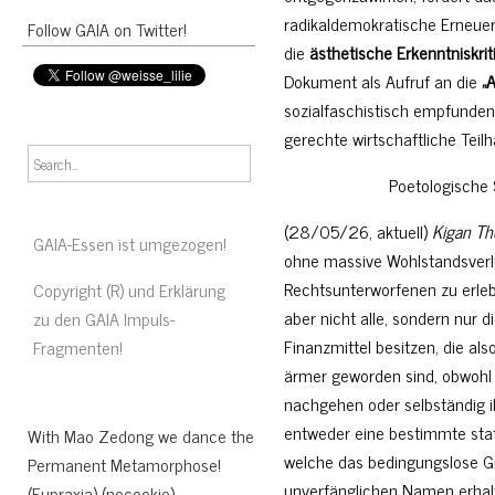
radikaldemokratische Erneueru
Follow GAIA on Twitter!
die
ästhetische Erkenntniskrit
Dokument als Aufruf an die
„
sozialfaschistisch empfundene
gerechte wirtschaftliche Teil
Poetologische 
(28/05/26, aktuell)
Kigan Tho
GAIA-Essen ist umgezogen!
ohne massive Wohlstandsverlu
Rechtsunterworfenen zu erleb
Copyright (R) und Erklärung
aber nicht alle, sondern nur
zu den GAIA Impuls-
Finanzmittel besitzen, die a
Fragmenten!
ärmer geworden sind, obwohl 
nachgehen oder selbständig ihr
entweder eine bestimmte stat
With Mao Zedong we dance the
welche das bedingungslose 
Permanent Metamorphose!
unverfänglichen Namen erhalt
(Eupraxia) (nocookie)