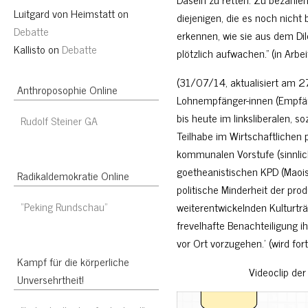
Luitgard von Heimstatt
on
diejenigen, die es noch nicht
Debatte
erkennen, wie sie aus dem D
Kallisto
on
Debatte
plötzlich aufwachen.” (in Arbei
(31/07/14, aktualisiert am
Anthroposophie Online
Lohnempfänger-innen (Empfä
bis heute im linksliberalen, 
Rudolf Steiner GA
Teilhabe im Wirtschaftlichen 
kommunalen Vorstufe (sinnlic
goetheanistischen KPD (Maoist
Radikaldemokratie Online
politische Minderheit der pro
“Peking Rundschau”
weiterentwickelnden Kulturträ
frevelhafte Benachteiligung ih
vor Ort vorzugehen.’ (wird for
Kampf für die körperliche
Videoclip der
Unversehrtheit!
Video