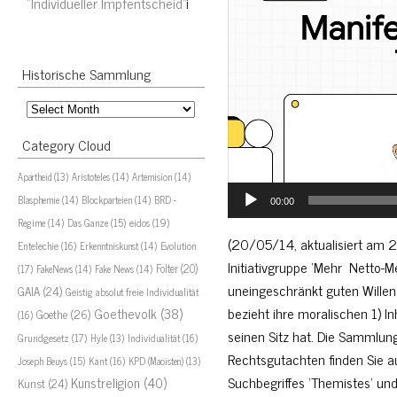
“Individueller Impfentscheid”
i
Player
Historische Sammlung
Historische
Sammlung
Category Cloud
Aristoteles
(14)
Artemision
(14)
Apartheid
(13)
Blasphemie
(14)
Blockparteien
(14)
BRD -
00:00
eidos
(19)
Regime
(14)
Das Ganze
(15)
(20/05/14, aktualisiert am
Evolution
Entelechie
(16)
Erkenntniskunst
(14)
Initiativgruppe ‘Mehr Netto-Me
(17)
Folter
(20)
FakeNews
(14)
Fake News
(14)
uneingeschränkt guten Willen
GAIA
(24)
Geistig absolut freie Individualität
bezieht ihre moralischen 1) I
Goethevolk
(38)
Goethe
(26)
(16)
seinen Sitz hat. Die Sammlung
Grundgesetz
(17)
Individualität
(16)
Hyle
(13)
Rechtsgutachten finden Sie a
Joseph Beuys
(15)
Kant
(16)
KPD (Maoisten)
(13)
Suchbegriffes ‘Themistes’ un
Kunstreligion
(40)
Kunst
(24)