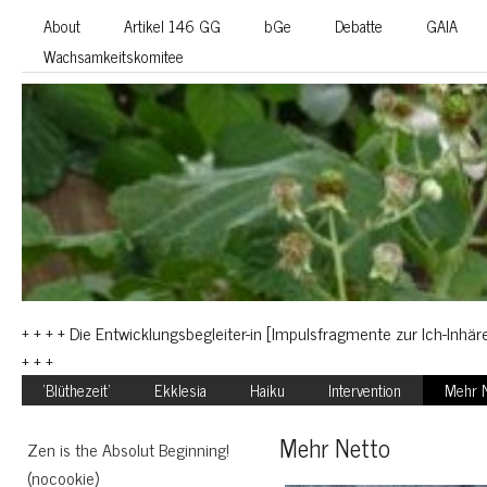
About
Artikel 146 GG
bGe
Debatte
GAIA
Wachsamkeitskomitee
+ + + + Die Entwicklungsbegleiter-in [Impulsfragmente zur Ich-Inhäre
+ + +
‘Blüthezeit’
Ekklesia
Haiku
Intervention
Mehr N
Mehr Netto
Zen is the Absolut Beginning!
(nocookie)