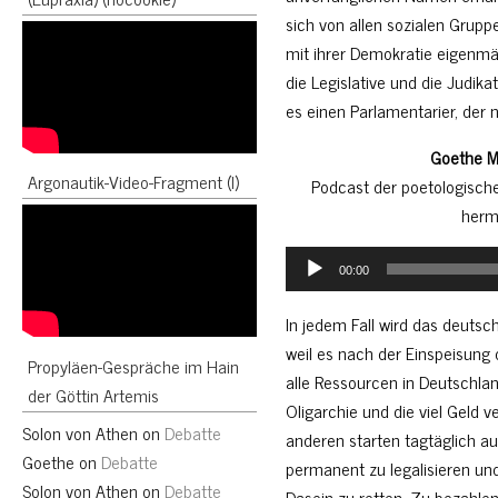
sich von allen sozialen Grupp
mit ihrer Demokratie eigenmä
die Legislative und die Judikat
es einen Parlamentarier, der 
Goethe M
Argonautik-Video-Fragment (I)
Podcast der poetologisch
herm
Audio
00:00
Player
In jedem Fall wird das deutsc
weil es nach der Einspeisung
Propyläen-Gespräche im Hain
alle Ressourcen in Deutschlan
der Göttin Artemis
Oligarchie und die viel Geld v
Solon von Athen
on
Debatte
anderen starten tagtäglich au
Goethe
on
Debatte
permanent zu legalisieren und
Solon von Athen
on
Debatte
Dasein zu retten. Zu bezahle