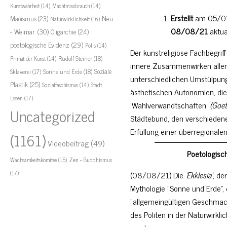
Kunstwahrheit
(14)
Machtmissbrauch
(14)
Erstellt
am 05/01/
Neu
Maoismus
(23)
Naturwirklichkeit
(16)
08/08/21
aktual
- Weimar
(30)
Oligarchie
(24)
poetologische Evidenz
(29)
Polis
(14)
Der kunstreligiöse Fachbegriff
Rudolf Steiner
(18)
Primat der Kunst
(14)
innere Zusammenwirken aller 
Soziale
Sklaverei
(17)
Sonne und Erde
(18)
unterschiedlichen Umstülpung
Plastik
(25)
Stadt
Sozialfaschismus
(14)
ästhetischen Autonomien, die 
Essen
(17)
‘Wahlverwandtschaften’
(Goet
Uncategorized
Städtebund, den verschieden
Erfüllung einer überregional
(1161)
Videobeitrag
(49)
Poetologisch
Zen - Buddhismus
Wachsamkeitskomitee
(15)
(17)
(08/08/21) Die
‘Ekklesia’
, de
Mythologie “Sonne und Erde”, die
“allgemeingültigen Geschma
des Politen in der Naturwirkli