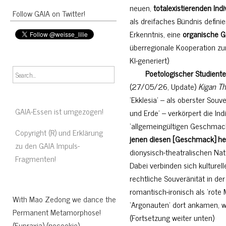
neuen,
totalexistierenden Indi
Follow GAIA on Twitter!
als dreifaches Bündnis definie
Erkenntnis, eine
organische G
überregionale Kooperation zu
KI-generiert)
Poetologischer Studientex
(27/05/26, Update)
Kigan Th
‘Ekklesia’ – als oberster Sou
GAIA-Essen ist umgezogen!
und Erde’ – verkörpert die Indiv
‘allgemeingültigen Geschmac
Copyright (R) und Erklärung
jenen diesen [Geschmack] her
zu den GAIA Impuls-
dionysisch-theatralischen Natu
Fragmenten!
Dabei verbinden sich kulturel
rechtliche Souveränität in de
romantisch-ironisch als ‘rote
With Mao Zedong we dance the
‘Argonauten’ dort ankamen, wo
Permanent Metamorphose!
(Fortsetzung weiter unten)
(Eupraxia) (nocookie)