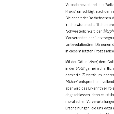
‘Ausnahmezustand’ des ‘Volks
Praxis” umschlägt, nachdem s
Gleichheit der ‘ästhetischen 
‘rechtswissenschaftlichen orex
‘Schwesterlichkeit’ der
‘Morpha
‘Souveränität’ der ‘Letztbeg
‘antievolutionären Dämonen d
in diesem letzten Prozessabsc
Mit der Göttin ‘
Area’,
dem Gott
in der
‘Polis’
gemeinschaftlich 
damit die
‘Eunomie’
im Inneren
Michael’
entsprechend vollende
aber wird das Erkenntnis-Proj
abgeschlossen, denn es ist i
moralischen Vorverurteilungen 
Erscheinungen, die uns dazu 