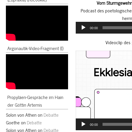
Vom Sturmgewehr 
Podcast des poetologische
herm
Audio
00:00
Player
Videoclip des
Argonautik-Video-Fragment (I)
Video
Player
Propyläen-Gespräche im Hain
der Göttin Artemis
Solon von Athen
on
Debatte
Goethe
on
Debatte
00:00
Solon von Athen
on
Debatte