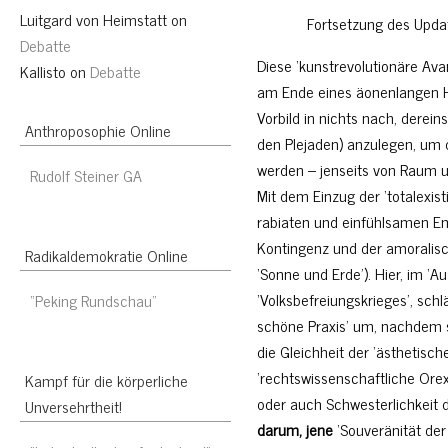
Luitgard von Heimstatt
on
Fortsetzung des Upda
Debatte
Diese ‘kunstrevolutionäre Ava
Kallisto
on
Debatte
am Ende eines äonenlangen H
Vorbild in nichts nach, derein
Anthroposophie Online
den Plejaden) anzulegen, um 
werden – jenseits von Raum u
Rudolf Steiner GA
Mit dem Einzug der ‘totalexist
rabiaten und einfühlsamen Em
Kontingenz und der amoralisch
Radikaldemokratie Online
‘Sonne und Erde’). Hier, im 
‘Volksbefreiungskrieges’, schl
“Peking Rundschau”
schöne Praxis’ um, nachdem sie 
die Gleichheit der ‘ästhetisc
‘rechtswissenschaftliche Orexi
Kampf für die körperliche
oder auch Schwesterlichkeit d
Unversehrtheit!
darum, jene
‘Souveränität de