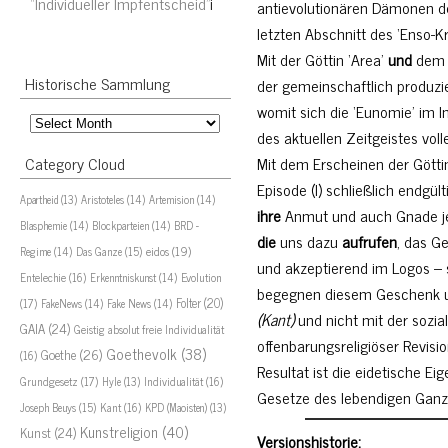
“Individueller Impfentscheid”
i
antievolutionären Dämonen d
letzten Abschnitt des ‘Enso-K
Mit der Göttin ‘Area’
und
dem G
Historische Sammlung
der gemeinschaftlich produzier
womit sich die ‘Eunomie’ im In
Historische
des aktuellen Zeitgeistes voll
Sammlung
Mit dem Erscheinen der Göttin
Category Cloud
Episode (I) schließlich endgü
Aristoteles
(14)
Artemision
(14)
Apartheid
(13)
ihre
Anmut und auch Gnade jen
Blasphemie
(14)
Blockparteien
(14)
BRD -
die
uns dazu
aufrufen
, das G
eidos
(19)
Regime
(14)
Das Ganze
(15)
und akzeptierend im Logos – s
Evolution
Entelechie
(16)
Erkenntniskunst
(14)
begegnen diesem Geschenk un
(17)
Folter
(20)
FakeNews
(14)
Fake News
(14)
(Kant)
und nicht mit der sozia
GAIA
(24)
Geistig absolut freie Individualität
offenbarungsreligiöser Revisi
Goethevolk
(38)
Goethe
(26)
(16)
Resultat ist die eidetische Ei
Grundgesetz
(17)
Individualität
(16)
Hyle
(13)
Gesetze des lebendigen Ganzen
Joseph Beuys
(15)
Kant
(16)
KPD (Maoisten)
(13)
Kunstreligion
(40)
Kunst
(24)
Versionshistorie: