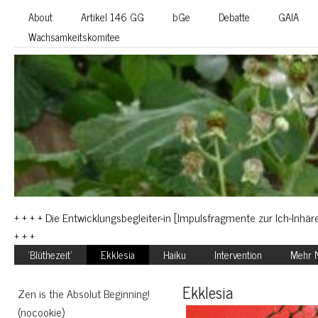
About
Artikel 146 GG
bGe
Debatte
GAIA
Wachsamkeitskomitee
+ + + + Die Entwicklungsbegleiter-in [Impulsfragmente zur Ich-Inhäre
+ + +
‘Blüthezeit’
Ekklesia
Haiku
Intervention
Mehr N
Ekklesia
Zen is the Absolut Beginning!
(nocookie)