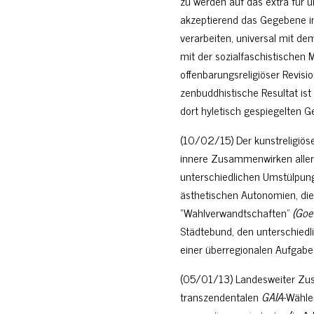
zu werden auf das extra für 
akzeptierend das Gegebene i
verarbeiten, universal mit de
mit der sozialfaschistischen 
offenbarungsreligiöser Revisi
zenbuddhistische Resultat ist 
dort hyletisch gespiegelten G
(10/02/15) Der kunstreligiös
innere Zusammenwirken aller 
unterschiedlichen Umstülpung
ästhetischen Autonomien, di
“Wahlverwandtschaften”
(Goe
Städtebund, den unterschiedl
einer überregionalen Aufgabe 
(05/01/13) Landesweiter Zu
transzendentalen
GAIA
-Wähle