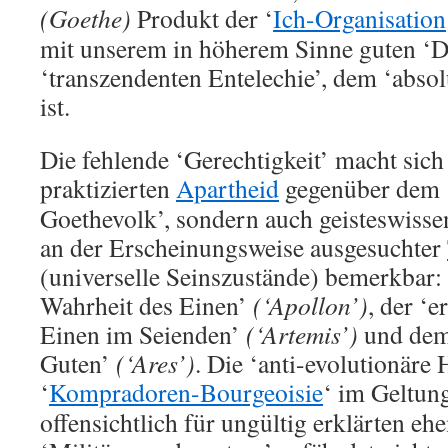
(Goethe)
Produkt der ‘
Ich-Organisation
mit unserem in höherem Sinne guten ‘
‘transzendenten Entelechie’, dem ‘abso
ist.
Die fehlende ‘Gerechtigkeit’ macht sich 
praktizierten
Apartheid
gegenüber dem 
Goethevolk’, sondern auch geisteswissen
an der Erscheinungsweise ausgesuchter
(universelle Seinszustände) bemerkbar: 
Wahrheit des Einen’
(‘Apollon’)
, der ‘
Einen im Seienden’
(‘Artemis’)
und dem
Guten’
(‘Ares’)
. Die ‘anti-evolutionäre 
‘
Kompradoren-Bourgeoisie
‘ im Geltun
offensichtlich für ungültig erklärten eh