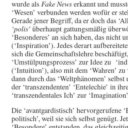
wurde als
Fake News
erkannt und musst
‘Wesen’ verbunden werden wofür er steht
Gerade jener Begriff, da er doch das ‘Al
‘polis’
überhaupt gattungsmäßig überwöl
‘Besonderes’ an sich haben, das nicht uni
(‘Inspiration’). Jedes derart aufbereite
sich die Gemeinschaftslehre beschäftigt,
‘Umstülpungsprozess’ zur Idee zu ‘indi
(‘Intuition’), also mit dem ‘Wahren’ zu
dann durch das ‘Weltphänomen’ selbst u
der ‘transzendenten’ ‘Entelechie’ in ihr
‘transzendentales Ich’ zur ‘Imagination’
Die ‘avantgardistisch’ hervorgerufene ‘E
politisch’, weil sie sich selbst genügt. Jet
‘Besondere’ entstanden, das gleichzeitig