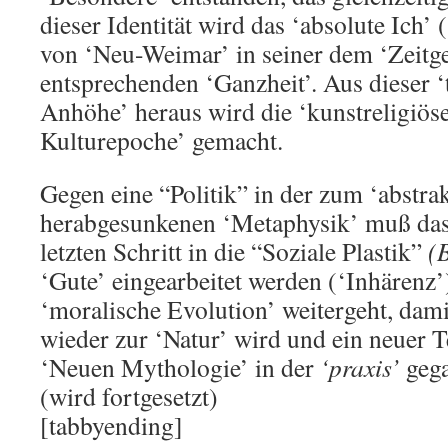
dieser Identität wird das ‘absolute Ich’
von ‘Neu-Weimar’ in seiner dem ‘Zeitge
entsprechenden ‘Ganzheit’. Aus dieser 
Anhöhe’ heraus wird die ‘kunstreligiöse
Kulturepoche’ gemacht.
Gegen eine “Politik” in der zum ‘abstr
herabgesunkenen ‘Metaphysik’ muß das
letzten Schritt in die “Soziale Plastik”
(
‘Gute’ eingearbeitet werden (‘Inhärenz’
‘moralische Evolution’ weitergeht, dam
wieder zur ‘Natur’ wird und ein neuer Te
‘Neuen Mythologie’ in der
‘praxis’
gega
(wird fortgesetzt)
[tabbyending]