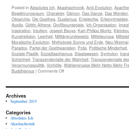
Posted in
Absolutes Ich
,
Akashachronik
,
Anti-Evolution
,
Aparthe
Bewährungsraum
,
Charakter
,
Dämon
,
Das Ganze
,
Das Werden
Oligarchie
,
Die Goethea
,
Dualismus
,
Entelechie
,
Erkenntnisidee
Apollo
,
Göttin Athene
,
Großbourgeoisie
,
Ich-Organisation
,
Imagi
Inspiration
,
Intuition
,
Joseph Beuys
,
Karl-Philipp Moritz
,
Kleinbou
Kunstreligion
,
Leerheit
,
Militärgrundgesetz
,
Mitteleuropa
,
Mittels
Moralische Evolution
,
Mythologie Sonne und Erde
,
Neu-Weimar
Paradox
,
Partei der Goetheanisten
,
Polis
,
Politische Minderheit
Soziale Plastik
,
Sozialfaschismus
,
Staatswesen
,
Synholon
,
tran
Schönheit
,
Transzendentalie der Wahrheit
,
Transzendentalie de
Verarmungspolitik
,
Vorhölle
,
Wählergruppe Mehr Netto-Mehr Fre
on
Buddhismus
|
Comments Off
Das
Staatswesen
selbst,
die
Archives
Göttin
September 2015
Athena,
braucht
Categories
dringend
Absolutes Ich
Ihre
Akashachronik
Hilfe!