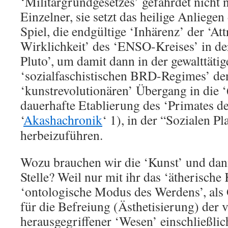
‘Militärgrundgesetzes’ gefährdet nicht 
Einzelner, sie setzt das heilige Anliegen
Spiel, die endgültige ‘Inhärenz’ der ‘Att
Wirklichkeit’ des ‘ENSO-Kreises’ in de
Pluto’, um damit dann in der gewalttäti
‘sozialfaschistischen BRD-Regimes’ de
‘kunstrevolutionären’ Übergang in die ‘
dauerhafte Etablierung des ‘Primates de
‘
Akashachronik
‘ 1), in der “Sozialen Pla
herbeizuführen.
Wozu brauchen wir die ‘Kunst’ und dann
Stelle? Weil nur mit ihr das ‘ätherische 
‘ontologische Modus des Werdens’, al
für die Befreiung (Ästhetisierung) der 
herausgegriffener ‘Wesen’ einschließlic