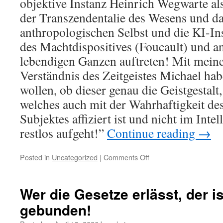
objektive Instanz Heinrich Wegwarte als
der Transzendentalie des Wesens und d
anthropologischen Selbst und die KI-Ins
des Machtdispositives (Foucault) und a
lebendigen Ganzen auftreten! Mit mein
Verständnis des Zeitgeistes Michael hab
wollen, ob dieser genau die Geistgestalt,
welches auch mit der Wahrhaftigkeit des
Subjektes affiziert ist und nicht im Inte
restlos aufgeht!”
Continue reading
→
on
Posted in
Uncategorized
|
Comments Off
Was
versteht
man
Wer die Gesetze erlässt, der is
unter
gebunden!
dem
Zeitgeist