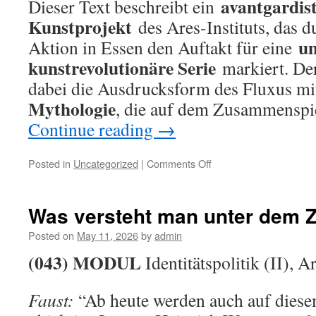
avantgardist
Dieser Text beschreibt ein
Kunstprojekt
des Ares-Instituts, das d
u
Aktion in Essen den Auftakt für eine
kunstrevolutionäre Serie
markiert. De
dabei die Ausdrucksform des Fluxus mi
Mythologie
, die auf dem Zusammenspi
Continue reading
→
on
Posted in
Uncategorized
|
Comments Off
CORRECTIV,
Dualisten
arbeiten
Was versteht man unter dem Z
per
se
Posted on
May 11, 2026
by
admin
mit
(043)
MODUL
Identitätspolitik (II), A
Hass!
(I)
Faust:
“Ab heute werden auch auf dies