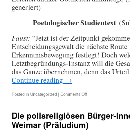
generiert)
Poetologischer Studientext
(Su
Faust:
“Jetzt ist der Zeitpunkt gekomme
Entscheidungsgewalt die nächste Route 
Erkenntnisbewegung festlegt! Doch wel
Letztbegründungs-Instanz will die Ges
das Ganze übernehmen, denn das Urteil
Continue reading
→
on
Posted in
Uncategorized
|
Comments Off
Die
christliche
Identitätspolitik
Die polisreligiösen Bürger-in
vollendet
Weimar (Präludium)
sich
in