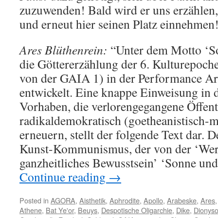
zuzuwenden! Bald wird er uns erzählen, 
und erneut hier seinen Platz einnehmen
Ares Blüthenrein:
“Unter dem Motto ‘S
die Göttererzählung der 6. Kulturepoche
von der GAIA 1) in der Performance Ar
entwickelt. Eine knappe Einweisung in 
Vorhaben, die verlorengegangene Öffen
radikaldemokratisch (goetheanistisch-m
erneuern, stellt der folgende Text dar. 
Kunst-Kommunismus, der von der ‘Werks
ganzheitliches Bewusstsein’ ‘Sonne und 
Continue reading
→
Posted in
AGORA
,
Aisthetik
,
Aphrodite
,
Apollo
,
Arabeske
,
Ares
Athene
,
Bat Ye'or
,
Beuys
,
Despotische Oligarchie
,
Dike
,
Dionys