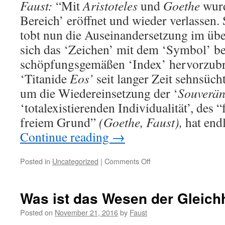
Faust:
“Mit
Aristoteles
und
Goethe
wurd
Bereich’ eröffnet und wieder verlassen. 
tobt nun die Auseinandersetzung im übe
sich das ‘Zeichen’ mit dem ‘Symbol’ b
schöpfungsgemäßen ‘Index’ hervorzubr
‘Titanide
Eos’
seit langer Zeit sehnsüc
um die Wiedereinsetzung der ‘
Souverän
‘totalexistierenden Individualität’, des 
freiem Grund”
(Goethe, Faust),
hat end
Continue reading
→
on
Posted in
Uncategorized
|
Comments Off
Was
ist
das
Was ist das Wesen der Gleichhe
Wesen
der
Posted on
November 21, 2016
by
Faust
Gleichheit?