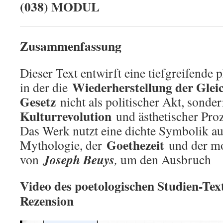
(038) MODUL
(II)
Zusammenfassung
Dieser Text entwirft eine tiefgreifende 
Wiederherstellung der Glei
in der die
Gesetz
nicht als politischer Akt, sonde
Kulturrevolution
und ästhetischer Proz
Das Werk nutzt eine dichte Symbolik au
Goethezeit
Mythologie, der
und der mo
Joseph Beuys
von
,
um den Ausbruch
Video des poetologischen Studien-Text
Rezension