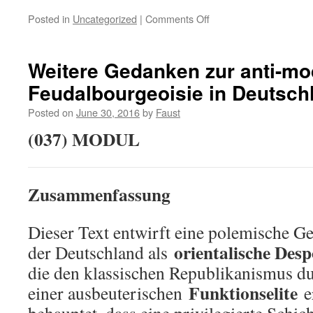
on
Posted in
Uncategorized
|
Comments Off
Was
ist
das
Weitere Gedanken zur anti-m
Wesen
Feudalbourgeoisie in Deutsch
der
Gleichheit?
Posted on
June 30, 2016
by
Faust
(I)
(037) MODUL
Zusammenfassung
Dieser Text entwirft eine polemische Ges
orientalische Desp
der Deutschland als
die den klassischen Republikanismus du
Funktionselite
einer ausbeuterischen
er