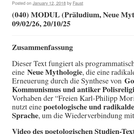
Posted on
January 12, 2018
by
Faust
ihrem
Untergang!
(040) MODUL (Präludium, Neue Mytho
09/02/26, 20/10/25
Zusammenfassung
Dieser Text fungiert als programmatisc
Neue Mythologie
eine
, die eine radikal
Go
Erneuerung durch die Synthese von
Kommunismus und antiker Polisrelig
Vorhaben der “Freien Karl-Philipp Mori
poetologische und radikald
nutzt eine
Sprache
, um die Wiederverbindung mit
Video des poetologischen Studien-Text