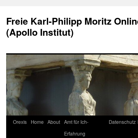
Skip
to
Freie Karl-Philipp Moritz Onli
content
(Apollo Institut)
Orexis
Home
About
Amt für Ich-
Datenschutz
Erfahrung