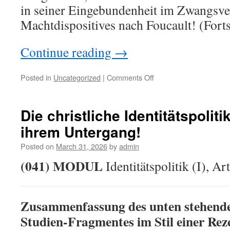
in seiner Eingebundenheit im Zwangsv
Machtdispositives nach Foucault! (Fort
Continue reading
→
on
Posted in
Uncategorized
|
Comments Off
Wer
die
Gesetze
Die christliche Identitätspoliti
erlässt,
ihrem Untergang!
der
ist
Posted on
March 31, 2026
by
admin
an
diese
(041) MODUL
Identitätspolitik (I), Ar
nicht
gebunden!
Zusammenfassung des unten stehende
Studien-Fragmentes im Stil einer Rez