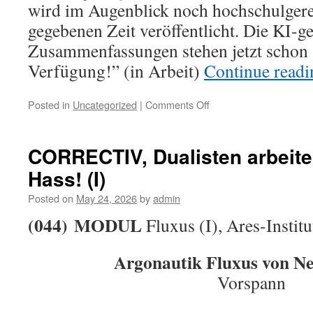
wird im Augenblick noch hochschulgerec
gegebenen Zeit veröffentlicht. Die KI-g
Zusammenfassungen stehen jetzt schon 
Verfügung!” (in Arbeit)
Continue read
on
Posted in
Uncategorized
|
Comments Off
CORRECTIV,
Dualisten
arbeiten
CORRECTIV, Dualisten arbeite
per
Hass! (I)
se
mit
Posted on
May 24, 2026
by
admin
Hass!
(II)
(044)
MODUL
Fluxus (I), Ares-Institu
Argonautik Fluxus von N
Vorspann