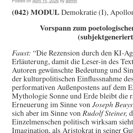
Posted on
April 15, 2026
by
admin
Michael?
(042)
MODUL
Demokratie (I), Apollon
Vorspann zum poetologischen
(subjektgeneriert
Faust:
“Die Rezension durch den KI-Age
Erläuterung, damit die Leser-in des Tex
Autoren gewünschte Bedeutung und Sin
der kulturpolitischen Einflussnahme des
performativen Außenpostens auf dem E
Mythologie Sonne und Erde bleibt die 
Erneuerung im Sinne von
Joseph Beuys
sich aber im Sinne von
Rudolf Steiner,
d
Einzelmenschen politisch wirksam sieht
Imagination, als Aristokrat in seiner G