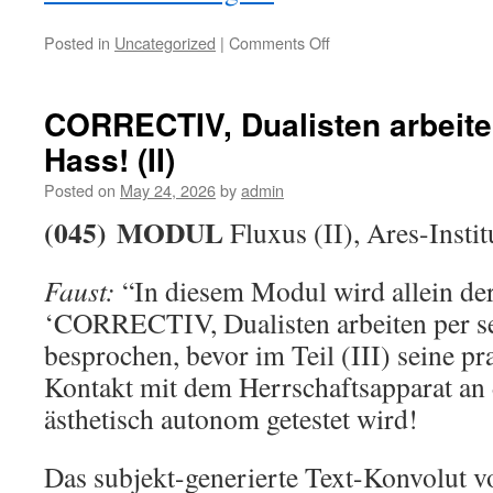
on
Posted in
Uncategorized
|
Comments Off
CORRECTIV,
Dualisten
arbeiten
CORRECTIV, Dualisten arbeite
per
Hass! (II)
se
mit
Posted on
May 24, 2026
by
admin
Hass!
(III)
(045)
MODUL
Fluxus (II), Ares-Instit
Faust:
“In diesem Modul wird allein der
‘CORRECTIV, Dualisten arbeiten per se
besprochen, bevor im Teil (III) seine 
Kontakt mit dem Herrschaftsapparat an
ästhetisch autonom getestet wird!
Das subjekt-generierte Text-Konvolut v