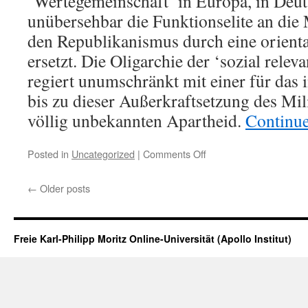
‘Wertegemeinschaft’ in Europa, in Deuts
unübersehbar die Funktionselite an die
den Republikanismus durch eine orienta
ersetzt. Die Oligarchie der ‘sozial rele
regiert unumschränkt mit einer für das
bis zu dieser Außerkraftsetzung des Mil
völlig unbekannten Apartheid.
Continu
on
Posted in
Uncategorized
|
Comments Off
Weitere
Gedanken
←
Older posts
zur
anti-
modernen
Feudalbourgeoisie
Freie Karl-Philipp Moritz Online-Universität (Apollo Institut)
in
Deutschland