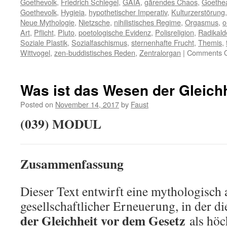
Goethevolk
,
Friedrich Schlegel
,
GAIA
,
gärendes Chaos
,
Goethe
Goethevolk
,
Hygieia
,
hypothetischer Imperativ
,
Kulturzerstörung
Neue Mythologie
,
Nietzsche
,
nihilistisches Regime
,
Orgasmus
,
o
Art
,
Pflicht
,
Pluto
,
poetologische Evidenz
,
Polisreligion
,
Radikald
Soziale Plastik
,
Sozialfaschismus
,
sternenhafte Frucht
,
Themis
,
Wittvogel
,
zen-buddistisches Reden
,
Zentralorgan
|
Comments O
Was ist das Wesen der Gleichhe
Posted on
November 14, 2017
by
Faust
(039) MODUL
Zusammenfassung
Dieser Text entwirft eine mythologisch
gesellschaftlicher Erneuerung, in der d
der Gleichheit vor dem Gesetz
als höc