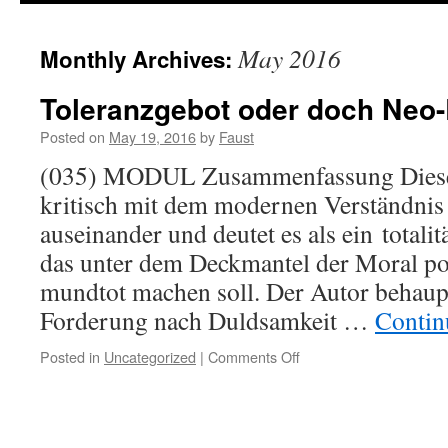
May 2016
Monthly Archives:
Toleranzgebot oder doch Neo
Posted on
May 19, 2016
by
Faust
(035) MODUL Zusammenfassung Dieser 
kritisch mit dem modernen Verständnis
auseinander und deutet es als ein totali
das unter dem Deckmantel der Moral po
mundtot machen soll. Der Autor behaupt
Forderung nach Duldsamkeit …
Contin
on
Posted in
Uncategorized
|
Comments Off
Toleranzgebot
oder
doch
Neo-