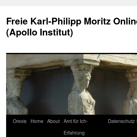
Skip
to
Freie Karl-Philipp Moritz Onli
content
(Apollo Institut)
Orexis
Home
About
Amt für Ich-
Datenschutz
Erfahrung