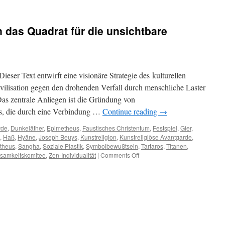
das Quadrat für die unsichtbare
r Text entwirft eine visionäre Strategie des kulturellen
vilisation gegen den drohenden Verfall durch menschliche Laster
Das zentrale Anliegen ist die Gründung von
, die durch eine Verbindung …
Continue reading
→
rde
,
Dunkeläther
,
Epimetheus
,
Faustisches Christentum
,
Festspiel
,
Gier
,
,
Haß
,
Hyäne
,
Joseph Beuys
,
Kunstreligion
,
Kunstreligiöse Avantgarde
,
theus
,
Sangha
,
Soziale Plastik
,
Symbolbewußtsein
,
Tartaros
,
Titanen
,
on
samkeitskomitee
,
Zen-Individualität
|
Comments Off
Mitten
im
Armageddon
das
Quadrat
für
die