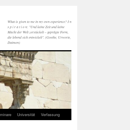
What is given to me in my own experience? I n
s p i r a t i o n: "Und keine Zeit und keine
Macht der Welt zerstückelt – geprägte Form,
die lebend sich entwickelt". (Goethe, Urworte,
Daimon)
minare
Universität
Verfassung