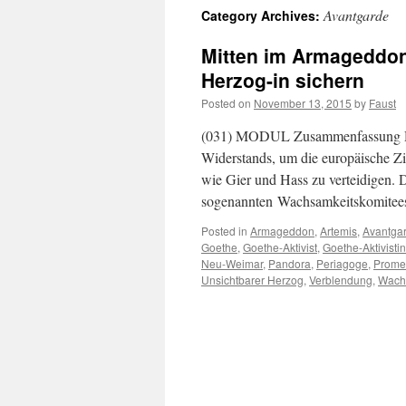
Avantgarde
Category Archives:
Mitten im Armageddon 
Herzog-in sichern
Posted on
November 13, 2015
by
Faust
(031) MODUL Zusammenfassung Diese
Widerstands, um die europäische Zi
wie Gier und Hass zu verteidigen. 
sogenannten Wachsamkeitskomitees
Posted in
Armageddon
,
Artemis
,
Avantga
Goethe
,
Goethe-Aktivist
,
Goethe-Aktivistin
Neu-Weimar
,
Pandora
,
Periagoge
,
Prome
Unsichtbarer Herzog
,
Verblendung
,
Wach