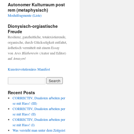
Autonomer Kulturraum post
rem (metaphysisch)
Modulfragmente (Liste)
Dionysisch-orgiastische
Freude
Resilienz, ganzheitliche, totalexistierende,
organische, durch Glückseligkeit entfaltet,
ästhetisch vermittelt mit einem Essay
von
Ares Blüthenrein
(Autor und Editor)
auf
Amazon
!
Kunstrevolutionäres Manifest
Recent Posts
CORRECTIV, Dualisten arbeiten per
se mit Hass! (III)
CORRECTIV, Dualisten arbeiten per
se mit Hass! (II)
CORRECTIV, Dualisten arbeiten per
se mit Hass! (I)
Was versteht man unter dem Zeitgeist