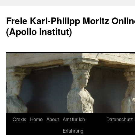
Skip
to
Freie Karl-Philipp Moritz Onli
content
(Apollo Institut)
Orexis
Home
About
Amt für Ich-
Datenschutz
Erfahrung