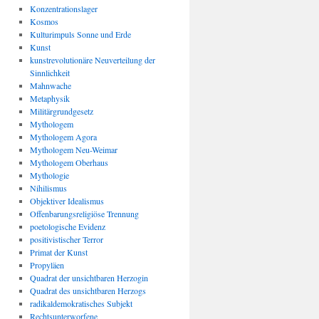
Konzentrationslager
Kosmos
Kulturimpuls Sonne und Erde
Kunst
kunstrevolutionäre Neuverteilung der
Sinnlichkeit
Mahnwache
Metaphysik
Militärgrundgesetz
Mythologem
Mythologem Agora
Mythologem Neu-Weimar
Mythologem Oberhaus
Mythologie
Nihilismus
Objektiver Idealismus
Offenbarungsreligiöse Trennung
poetologische Evidenz
positivistischer Terror
Primat der Kunst
Propyläen
Quadrat der unsichtbaren Herzogin
Quadrat des unsichtbaren Herzogs
radikaldemokratisches Subjekt
Rechtsunterworfene