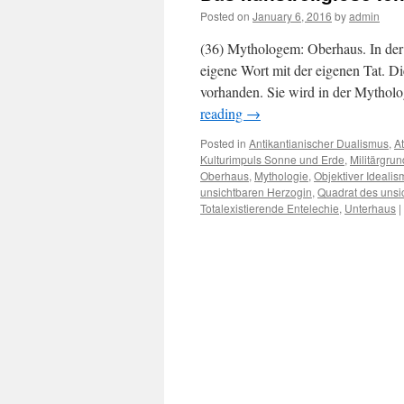
Posted on
January 6, 2016
by
admin
(36) Mythologem: Oberhaus. In der 
eigene Wort mit der eigenen Tat. Di
vorhanden. Sie wird in der Mythol
reading
→
Posted in
Antikantianischer Dualismus
,
A
Kulturimpuls Sonne und Erde
,
Militärgru
Oberhaus
,
Mythologie
,
Objektiver Ideali
unsichtbaren Herzogin
,
Quadrat des unsi
Totalexistierende Entelechie
,
Unterhaus
|