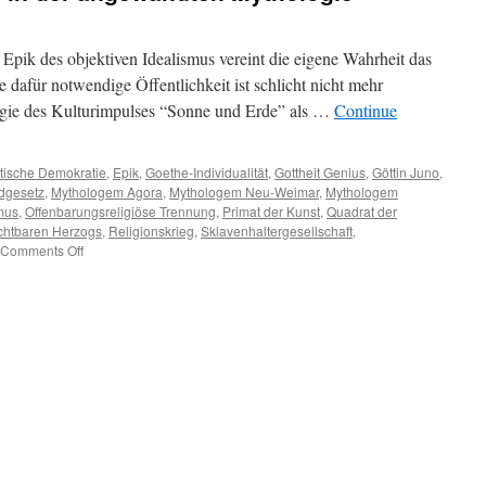
Epik des objektiven Idealismus vereint die eigene Wahrheit das
e dafür notwendige Öffentlichkeit ist schlicht nicht mehr
ogie des Kulturimpulses “Sonne und Erde” als …
Continue
ttische Demokratie
,
Epik
,
Goethe-Individualität
,
Gottheit Genius
,
Göttin Juno
,
ndgesetz
,
Mythologem Agora
,
Mythologem Neu-Weimar
,
Mythologem
smus
,
Offenbarungsreligiöse Trennung
,
Primat der Kunst
,
Quadrat der
chtbaren Herzogs
,
Religionskrieg
,
Sklavenhaltergesellschaft
,
on
Comments Off
Das
kunstreligiöse
Ich
in
der
angewandten
Mythologie