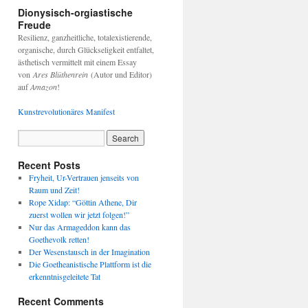
Dionysisch-orgiastische
Freude
Resilienz, ganzheitliche, totalexistierende,
organische, durch Glückseligkeit entfaltet,
ästhetisch vermittelt mit einem Essay
von
Ares Blüthenrein
(Autor und Editor)
auf
Amazon
!
Kunstrevolutionäres Manifest
Recent Posts
Fryheit, Ur-Vertrauen jenseits von
Raum und Zeit!
Rope Xidap: “Göttin Athene, Dir
zuerst wollen wir jetzt folgen!”
Nur das Armageddon kann das
Goethevolk retten!
Der Wesenstausch in der Imagination
Die Goetheanistische Plattform ist die
erkenntnisgeleitete Tat
Recent Comments