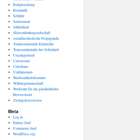
Religionskrieg
Romantik
Schiller
Seniorenrat
Sittlichkeit
Sklavenhaltergesellschaft
sozialfaschistische Propaganda
Totalexistierende Entelechie
Transzendentalie der Schönheit
Uncategorized
Universum
Unterhaus
Urphänomen
Wachsamkeitskomitee
Wählergemeinschaft
Werkstatt für ein ganzheitliches
Bewusstsein
Zwangskonversion
Meta
Log in
Entries feed
Comments feed
WordPress.org