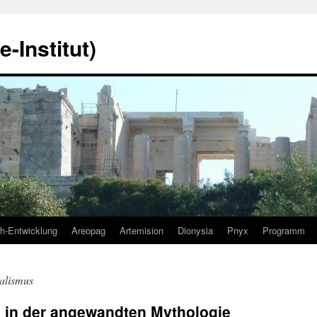
-Institut)
ch-Entwicklung
Areopag
Artemision
Dionysia
Pnyx
Programm
ealismus
h in der angewandten Mythologie