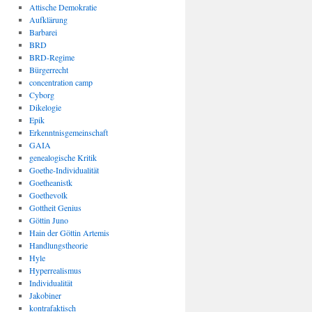
Attische Demokratie
Aufklärung
Barbarei
BRD
BRD-Regime
Bürgerrecht
concentration camp
Cyborg
Dikelogie
Epik
Erkenntnisgemeinschaft
GAIA
genealogische Kritik
Goethe-Individualität
Goetheanistk
Goethevolk
Gottheit Genius
Göttin Juno
Hain der Göttin Artemis
Handlungstheorie
Hyle
Hyperrealismus
Individualität
Jakobiner
kontrafaktisch