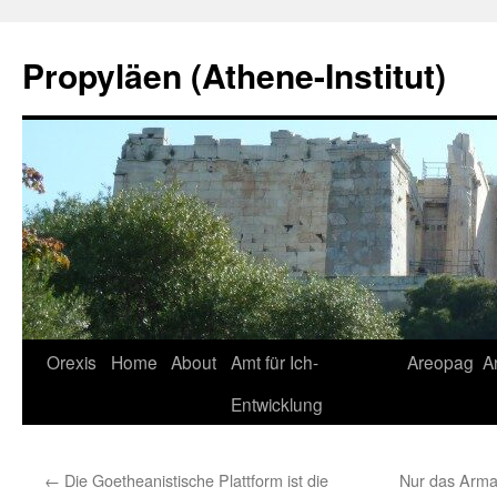
Skip
to
Propyläen (Athene-Institut)
content
Orexis
Home
About
Amt für Ich-
Areopag
A
Entwicklung
←
Die Goetheanistische Plattform ist die
Nur das Arma