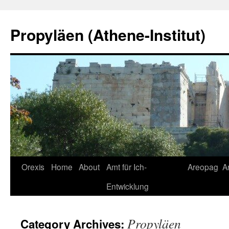
Skip
to
Propyläen (Athene-Institut)
content
Orexis
Home
About
Amt für Ich-
Areopag
A
Entwicklung
Propyläen
Category Archives: