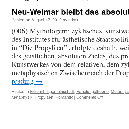
Neu-Weimar bleibt das absolut
Posted on
August 17, 2012
by
admin
(006) Mythologem: zyklisches Kunstw
des Institutes für ästhetische Staatspol
in “Die Propyläen” erfolgte deshalb, we
des geistlichen, absoluten Zieles, des p
Kunstwerkes von dem relativen, dem zy
metaphysischen Zwischenreich der Pro
reading
→
Posted in
Erkenntnisgemeinschaft
,
Handlungstheorie
,
Metaphys
on
Metaphysik
,
Propyläen
,
Romantik
|
Comments Off
Neu-
Weimar
bleibt
das
absolute