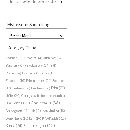
“Individueller Impfentscheid”
i
Historische Sammlung
Historische
Sammlung
Category Cloud
Aristoteles
(14)
Artemision
(14)
Apartheid
(13)
Blasphemie
(14)
Blockparteien
(14)
BRD -
eidos
(19)
Regime
(14)
Das Ganze
(15)
Evolution
Entelechie
(16)
Erkenntniskunst
(14)
(17)
Folter
(20)
FakeNews
(14)
Fake News
(14)
GAIA
(24)
Geistig absolut freie Individualität
Goethevolk
(38)
Goethe
(26)
(16)
Grundgesetz
(17)
Individualität
(16)
Hyle
(13)
Joseph Beuys
(15)
Kant
(16)
KPD (Maoisten)
(13)
Kunstreligion
(40)
Kunst
(24)