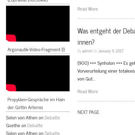
Read More
Was entgeht der Deba
innen?
Argonautik-Video-Fragment (I)
By
admin
On
January 9, 2017
(900) +++ Synholon +++ Es ge
Vorverurteilung einer totalexi
von Gut…
Read More
Propyläen-Gespräche im Hain
der Göttin Artemis
NEXT PAGE
Solon von Athen
on
Debatte
Goethe
on
Debatte
Solon von Athen
on
Debatte