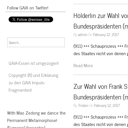
Follow GAIA on Twitter!
Hölderlin zur Wahl vo
Bundespräsidenten (m
By
admin
On
February 12, 2017
(911) +++ Schauprozess +++ Fr
des Staates nicht von denen g
GAIA-Essen ist umgezogen!
Read More
Copyright (R) und Erklärung
zu den GAIA Impuls-
Zur Wahl von Frank S
Fragmenten!
Bundespräsidenten (m
By
Tristan
On
February 12, 2017
With Mao Zedong we dance the
(911) +++ Schauprozess +++ Fr
Permanent Metamorphose!
des Staates nicht von denen g
(Eupraxia) (nocookie)