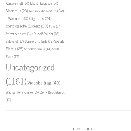
Kunstwahrheit
(14)
Machtmissbrauch
(14)
Neu
Maoismus
(23)
Naturwirklichkeit
(16)
- Weimar
(30)
Oligarchie
(24)
poetologische Evidenz
(29)
Polis
(14)
Rudolf Steiner
(18)
Primat der Kunst
(14)
Soziale
Sklaverei
(17)
Sonne und Erde
(18)
Plastik
(25)
Stadt
Sozialfaschismus
(14)
Essen
(17)
Uncategorized
(1161)
Videobeitrag
(49)
Zen - Buddhismus
Wachsamkeitskomitee
(15)
(17)
Impressum