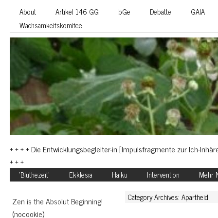
About
Artikel 146 GG
bGe
Debatte
GAIA
Wachsamkeitskomitee
+ + + + Die Entwicklungsbegleiter-in [Impulsfragmente zur Ich-Inhäre
+ + +
‘Blüthezeit’
Ekklesia
Haiku
Intervention
Mehr N
Category Archives: Apartheid
Zen is the Absolut Beginning!
(nocookie)