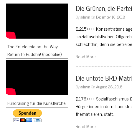
Die Grünen, die Parte
By
admin
On
December 16, 2018
(1215) +++ Konzentrationslager
‘sozialfaschistischen Oligarchi
schlechthin, denn sie betreib
The Entelechia on the Way
Return to Buddha! (nocookie)
Read More
Die untote BRD-Matri
By
admin
On
August 28, 2018
(1176) +++ Sozialfaschismus (
Fundraising für die Kunstkirche
Bürger-innen in dem ‘Landstri
thematisieren, statt…
Read More