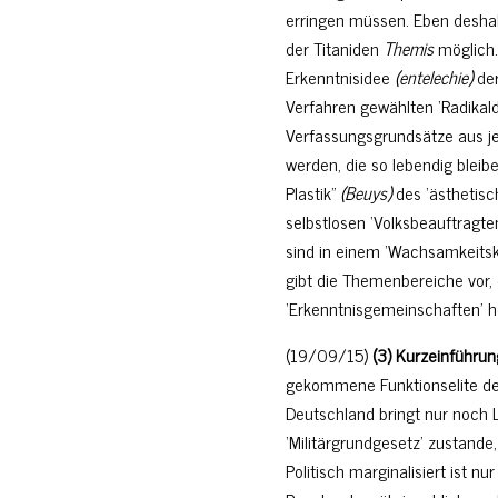
erringen müssen. Eben deshalb
der Titaniden
Themis
möglich.
Erkenntnisidee
(entelechie)
der
Verfahren gewählten ‘Radikal
Verfassungsgrundsätze aus je
werden, die so lebendig bleibe
Plastik”
(Beuys)
des ‘ästhetisc
selbstlosen ‘Volksbeauftragten
sind in einem ‘Wachsamkeitsk
gibt die Themenbereiche vor, 
‘Erkenntnisgemeinschaften’ he
(19/09/15)
(3) Kurzeinführun
gekommene Funktionselite der
Deutschland bringt nur noch 
‘Militärgrundgesetz’ zustande,
Politisch marginalisiert ist 