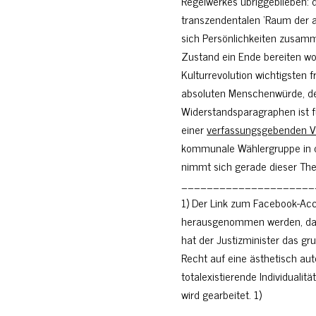
Regelwerkes übriggeblieben: d
transzendentalen ‘Raum der a
sich Persönlichkeiten zusam
Zustand ein Ende bereiten wol
Kulturrevolution wichtigsten 
absoluten Menschenwürde, der
Widerstandsparagraphen ist f
einer
verfassungsgebenden 
kommunale Wählergruppe in de
nimmt sich gerade dieser Them
_____________________
1) Der Link zum Facebook-Ac
herausgenommen werden, da 
hat der Justizminister das gr
Recht auf eine ästhetisch a
totalexistierende Individualit
wird gearbeitet. 1)