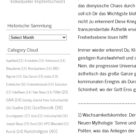
“Individueller Impfentscheid”
i
das dionysische Chaos durch d
soll ich Dir das Wichtigste b
nicht zu erkennen! Diese Kri
Historische Sammlung
transzendentale Ästhetik ers
Historische
Freiheitsebene lösen hilft!
Sammlung
Immer wieder erkennst Du, KI-
Category Cloud
geistigen Kunstwahrheit und d
Aristoteles
(14)
Artemision
(14)
Apartheid
(13)
Nein, die progressive Universa
Blasphemie
(14)
Blockparteien
(14)
BRD -
ästhetisch das große Ganze 
eidos
(19)
Regime
(14)
Das Ganze
(15)
kommunalen Ereignis als Durch
Evolution
Entelechie
(16)
Erkenntniskunst
(14)
Schönheit, wo der Gott Eros ge
(17)
Folter
(20)
FakeNews
(14)
Fake News
(14)
GAIA
(24)
Geistig absolut freie Individualität
_____________________
Goethevolk
(38)
Goethe
(26)
(16)
1) Wachsamkeitskomitee: Der
Grundgesetz
(17)
Individualität
(16)
Hyle
(13)
Neuen Mythologie ‘Sonne und E
Joseph Beuys
(15)
Kant
(16)
KPD (Maoisten)
(13)
Politen, was das Anliegen der
Kunstreligion
(40)
Kunst
(24)