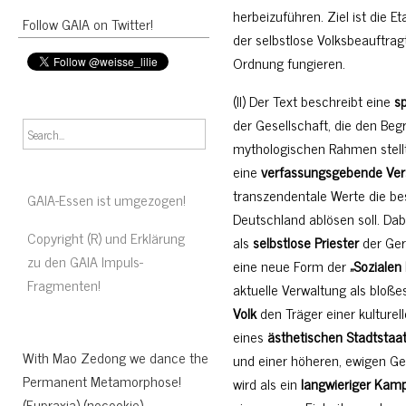
herbeizuführen. Ziel ist die E
Follow GAIA on Twitter!
der selbstlose Volksbeauftrag
Ordnung fungieren.
(II) Der Text beschreibt eine
sp
der Gesellschaft, die den Begr
mythologischen Rahmen stellt
eine
verfassungsgebende Ve
transzendentale Werte die be
GAIA-Essen ist umgezogen!
Deutschland ablösen soll. Dabe
Copyright (R) und Erklärung
als
selbstlose Priester
der Gere
zu den GAIA Impuls-
eine neue Form der
„Sozialen 
Fragmenten!
aktuelle Verwaltung als bloß
Volk
den Träger einer kulturell
eines
ästhetischen Stadtstaa
With Mao Zedong we dance the
und einer höheren, ewigen Ge
Permanent Metamorphose!
wird als ein
langwieriger Kam
(Eupraxia) (nocookie)