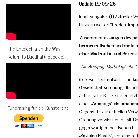
Update 15/05/26
Inhaltsangabe:
(1)
Aktueller V
Links zu weiterführeden ‘Imp
Zusammenfassungen des poeto
hermeneutischen und meta-her
The Entelechia on the Way
einer Moderation und Rezens
Return to Buddha! (nocookie)
Die Areopag: Mythologische G
(I) Dieser Text entwirft eine
ku
Gesellschaftsordnung
, die p
ästhetische Konzepte ersetzt
eines
„Areopags“ als erhabe
Fundraising für die Kunstkirche
Gegensatz zur aktuellen Verwa
Ordnung verwirklichen soll. Da
gegenwärtigen politischen Eli
„Sozialen Plastik“
, um eine rad