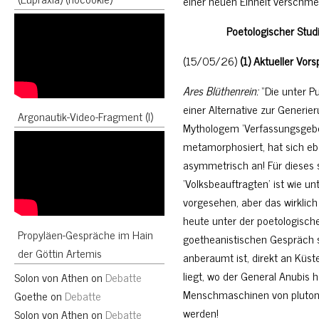
einer neuen Einheit verschmel
Poetologischer Studie
(15/05/26)
(1) Aktueller Vor
Ares Blüthenrein:
“Die unter P
einer Alternative zur Generie
Argonautik-Video-Fragment (I)
Mythologem ‘Verfassungsgeb
metamorphosiert, hat sich ebe
asymmetrisch an! Für dieses 
‘Volksbeauftragten’ ist wie 
vorgesehen, aber das wirkli
heute unter der poetologisch
Propyläen-Gespräche im Hain
goetheanistischen Gespräch s
der Göttin Artemis
anberaumt ist, direkt an Küs
liegt, wo der General Anubis h
Solon von Athen
on
Debatte
Menschmaschinen von pluto
Goethe
on
Debatte
werden!
Solon von Athen
on
Debatte