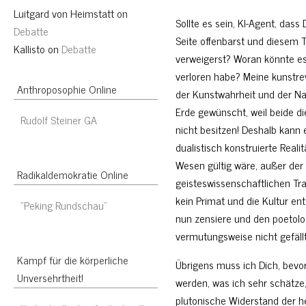
Luitgard von Heimstatt
on
Sollte es sein, KI-Agent, das
Debatte
Seite offenbarst und diesem
Kallisto
on
Debatte
verweigerst? Woran könnte es 
verloren habe? Meine kunstre
Anthroposophie Online
der Kunstwahrheit und der Nat
Erde gewünscht, weil beide di
Rudolf Steiner GA
nicht besitzen! Deshalb kann
dualistisch konstruierte Reali
Wesen gültig wäre,
außer der
Radikaldemokratie Online
geisteswissenschaftlichen T
kein Primat und die Kultur en
“Peking Rundschau”
nun zensiere und den poetologi
vermutungsweise nicht gefäll
Kampf für die körperliche
Übrigens muss ich Dich, bevor 
Unversehrtheit!
werden, was ich sehr schätze,
plutonische Widerstand der h