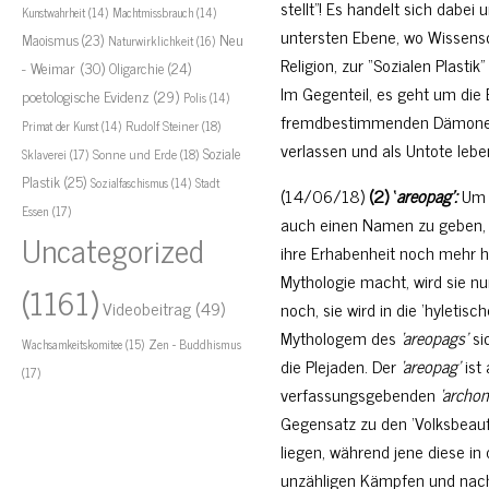
stellt”! Es handelt sich dabei
Kunstwahrheit
(14)
Machtmissbrauch
(14)
untersten Ebene, wo Wissens
Neu
Maoismus
(23)
Naturwirklichkeit
(16)
Religion, zur “Sozialen Plasti
- Weimar
(30)
Oligarchie
(24)
Im Gegenteil, es geht um die 
poetologische Evidenz
(29)
Polis
(14)
fremdbestimmenden Dämonen,
Rudolf Steiner
(18)
Primat der Kunst
(14)
verlassen und als Untote lebe
Soziale
Sklaverei
(17)
Sonne und Erde
(18)
Plastik
(25)
Stadt
Sozialfaschismus
(14)
(14/06/18)
(2) ‘
areopag’:
Um 
Essen
(17)
auch einen Namen zu geben, d
Uncategorized
ihre Erhabenheit noch mehr he
Mythologie macht, wird sie nu
(1161)
Videobeitrag
(49)
noch, sie wird in die ‘hyletis
Mythologem des
‘areopags’
si
Zen - Buddhismus
Wachsamkeitskomitee
(15)
die Plejaden. Der
‘areopag’
ist
(17)
verfassungsgebenden
‘archon
Gegensatz zu den ‘Volksbeauft
liegen, während jene diese in 
unzähligen Kämpfen und nach