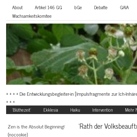
About
Artikel 146 GG
bGe
Debatte
GAIA
Wachsamkeitskomitee
+ + + + Die Entwicklungsbegleiter-in [Impulsfragmente zur Ich-Inhäre
+ + +
‘Blüthezeit’
Ekklesia
Haiku
Intervention
Mehr N
‘Rath der Volksbeauft
Zen is the Absolut Beginning!
(nocookie)