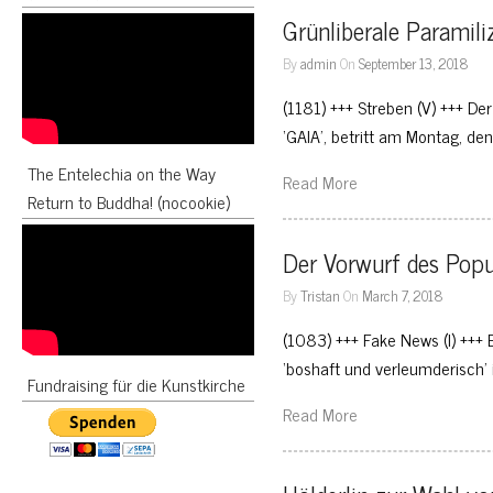
Grünliberale Paramili
By
admin
On
September 13, 2018
(1181) +++ Streben (V) +++ De
‘GAIA’, betritt am Montag, d
The Entelechia on the Way
Read More
Return to Buddha! (nocookie)
Der Vorwurf des Populi
By
Tristan
On
March 7, 2018
(1083) +++ Fake News (I) +++ E
‘boshaft und verleumderisch’ i
Fundraising für die Kunstkirche
Read More