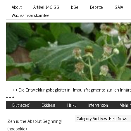
About
Artikel 146 GG
bGe
Debatte
GAIA
Wachsamkeitskomitee
+ + + + Die Entwicklungsbegleiter-in [Impulsfragmente zur Ich-Inhäre
+ + +
‘Blüthezeit’
Ekklesia
Haiku
Intervention
Mehr N
Category Archives: Fake News
Zen is the Absolut Beginning!
(nocookie)