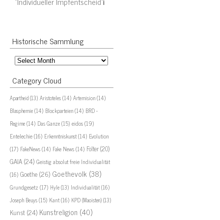
“Individueller Impfentscheid”
i
Historische Sammlung
Historische
Sammlung
Category Cloud
Aristoteles
(14)
Artemision
(14)
Apartheid
(13)
Blasphemie
(14)
Blockparteien
(14)
BRD -
eidos
(19)
Regime
(14)
Das Ganze
(15)
Evolution
Entelechie
(16)
Erkenntniskunst
(14)
(17)
Folter
(20)
FakeNews
(14)
Fake News
(14)
GAIA
(24)
Geistig absolut freie Individualität
Goethevolk
(38)
Goethe
(26)
(16)
Grundgesetz
(17)
Individualität
(16)
Hyle
(13)
Joseph Beuys
(15)
Kant
(16)
KPD (Maoisten)
(13)
Kunstreligion
(40)
Kunst
(24)