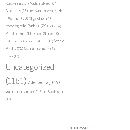
Kunstwahrheit
(14)
Machtmissbrauch
(14)
Neu
Maoismus
(23)
Naturwirklichkeit
(16)
- Weimar
(30)
Oligarchie
(24)
poetologische Evidenz
(29)
Polis
(14)
Rudolf Steiner
(18)
Primat der Kunst
(14)
Soziale
Sklaverei
(17)
Sonne und Erde
(18)
Plastik
(25)
Stadt
Sozialfaschismus
(14)
Essen
(17)
Uncategorized
(1161)
Videobeitrag
(49)
Zen - Buddhismus
Wachsamkeitskomitee
(15)
(17)
Impressum