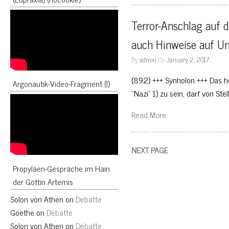
Terror-Anschlag auf d
auch Hinweise auf Un
By
admin
On
January 2, 2017
(892) +++ Synholon +++ Das 
Argonautik-Video-Fragment (I)
“Nazi” 1) zu sein, darf von St
Read More
NEXT PAGE
Propyläen-Gespräche im Hain
der Göttin Artemis
Solon von Athen
on
Debatte
Goethe
on
Debatte
Solon von Athen
on
Debatte