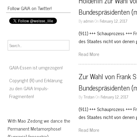
Hölderlin zur Wahl vo
Follow GAIA on Twitter!
Bundespräsidenten (m
By
admin
On
February 12, 2017
(911) +++ Schauprozess +++ Fr
des Staates nicht von denen g
Read More
GAIA-Essen ist umgezogen!
Zur Wahl von Frank S
Copyright (R) und Erklärung
Bundespräsidenten (m
zu den GAIA Impuls-
Fragmenten!
By
Tristan
On
February 12, 2017
(911) +++ Schauprozess +++ Fr
des Staates nicht von denen g
With Mao Zedong we dance the
Permanent Metamorphose!
Read More
(Eupraxia) (nocookie)