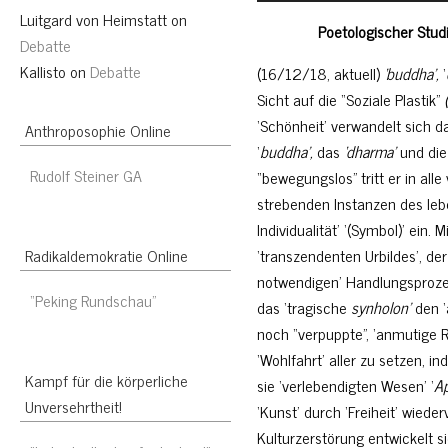
Player
Luitgard von Heimstatt
on
Poetologischer Studie
Debatte
Kallisto
on
Debatte
(16/12/18, aktuell)
‘buddha’,
‘
Sicht auf die “Soziale Plastik”
‘Schönheit’ verwandelt sich das
Anthroposophie Online
‘
buddha’,
das
‘dharma’
und di
Rudolf Steiner GA
“bewegungslos” tritt er in alle
strebenden Instanzen des leb
Individualität’ ‘(Symbol)’ ein
‘transzendenten Urbildes’, der
Radikaldemokratie Online
notwendigen’ Handlungsproze
“Peking Rundschau”
das ‘tragische
synholon’
den ‘
noch “verpuppte”, ‘anmutige Rot
‘Wohlfahrt’ aller zu setzen, 
Kampf für die körperliche
sie ‘verlebendigten Wesen’ ‘
Ap
Unversehrtheit!
‘Kunst’ durch ‘Freiheit’ wie
Kulturzerstörung entwickelt s