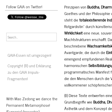
Follow GAIA on Twitter!
Prinzipien von
Buddha, Dharm
Goethes und der Philosophie
steht die
totalexistierende Ind
Rotgardistin“ durch künstleri
Wirklichkeit
eine neue, souver
Machtstrukturen erschafft. Da
beschriebene
Wachsamkeits
Avantgarde, die durch die
Ein
GAIA-Essen ist umgezogen!
einengend empfundenen Realit
harmonischen
Selbstbildungs
Copyright (R) und Erklärung
programmatisches Manifest f
zu den GAIA Impuls-
die den Menschen durch die V
Fragmenten!
vollkommener schöpferischer 
(II) Diese Texte entwerfen ein
With Mao Zedong we dance the
Grundbegriffe wie
Buddha, Dh
Permanent Metamorphose!
Ästhetik und dem Konzept d
(Eupraxia) (nocookie)