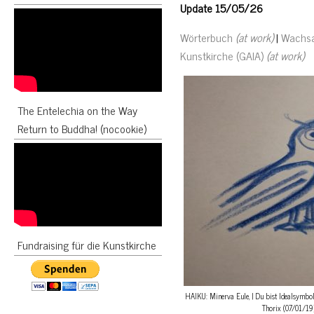
Update 15/05/26
Wörterbuch
(at work)
|
Wachs
Kunstkirche (GAIA)
(at work)
The Entelechia on the Way
Return to Buddha! (nocookie)
Fundraising für die Kunstkirche
HAIKU: Minerva Eule, | Du bist Idealsymbol
Thorix (07/01/19