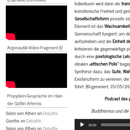
Individuum wird darin als
tran
künstlerische Freiheit und ge
Gesellschaftsform
jenseits st
Element ist das
Wachsamkeit
Gemeinschaft fungiert, um d
aufzuheben und die
Einheit 
Argonautik-Video-Fragment (I)
kritisieren die gegenwärtige po
durch eine
poetologische Le
idealen
„attischen Polis“
begegn
Synthese dazu, das
Gute, Wa
Existenzform zu vereinen, d
führt. (KI-generiert, 15/05/26
Propyläen-Gespräche im Hain
Podcast des 
der Göttin Artemis
Buddhismus und die a
Solon von Athen
on
Debatte
Goethe
on
Debatte
Audio
00:00
Solon von Athen
on
Debatte