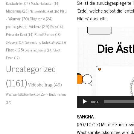
Sie ist die zurückgespiegelte 
Kunstwahrheit
(14)
Machtmissbrauch
(14)
‘Erde’, welche selbst die ‘ente
Neu
Maoismus
(23)
Naturwirklichkeit
(16)
Bildes’ darstellt.
- Weimar
(30)
Oligarchie
(24)
poetologische Evidenz
(29)
Polis
(14)
Video
Rudolf Steiner
(18)
Primat der Kunst
(14)
Player
Soziale
Sklaverei
(17)
Sonne und Erde
(18)
Plastik
(25)
Stadt
Sozialfaschismus
(14)
Essen
(17)
Uncategorized
(1161)
Videobeitrag
(49)
Zen - Buddhismus
Wachsamkeitskomitee
(15)
(17)
00:00
SANGHA
(20/10/17) Mit der kunstrevol
Wachsamkeitskomitee wird das