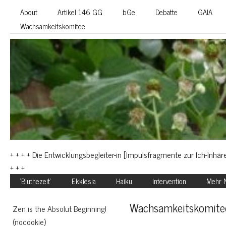
About
Artikel 146 GG
bGe
Debatte
GAIA
Wachsamkeitskomitee
+ + + + Die Entwicklungsbegleiter-in [Impulsfragmente zur Ich-Inhäre
+ + +
‘Blüthezeit’
Ekklesia
Haiku
Intervention
Mehr N
Wachsamkeitskomite
Zen is the Absolut Beginning!
(nocookie)