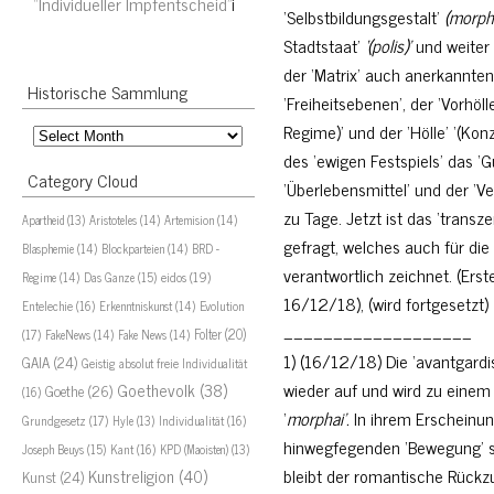
“Individueller Impfentscheid”
i
‘Selbstbildungsgestalt’
(morph
Stadtstaat’
‘(polis)’
und weiter 
der ‘Matrix’ auch anerkannte
Historische Sammlung
‘Freiheitsebenen’, der ‘Vorhö
Historische
Regime)’ und der ‘Hölle’ ‘(Kon
Sammlung
des ‘ewigen Festspiels’ das ‘
Category Cloud
‘Überlebensmittel’ und der ‘Ver
zu Tage. Jetzt ist das ‘trans
Aristoteles
(14)
Artemision
(14)
Apartheid
(13)
gefragt, welches auch für die 
Blasphemie
(14)
Blockparteien
(14)
BRD -
verantwortlich zeichnet. (Ers
eidos
(19)
Regime
(14)
Das Ganze
(15)
16/12/18), (wird fortgesetzt)
Evolution
Entelechie
(16)
Erkenntniskunst
(14)
___________________
(17)
Folter
(20)
FakeNews
(14)
Fake News
(14)
1) (16/12/18) Die ‘avantgardi
GAIA
(24)
Geistig absolut freie Individualität
wieder auf und wird zu einem 
Goethevolk
(38)
Goethe
(26)
(16)
‘
morphai’.
In ihrem Erscheinun
Grundgesetz
(17)
Individualität
(16)
Hyle
(13)
hinwegfegenden ‘Bewegung’ sel
Joseph Beuys
(15)
Kant
(16)
KPD (Maoisten)
(13)
bleibt der romantische Rückzug
Kunstreligion
(40)
Kunst
(24)