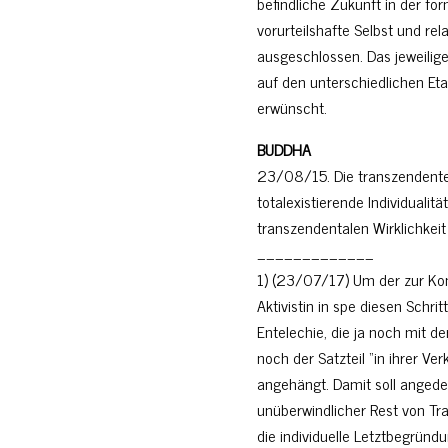
befindliche Zukunft in der f
vorurteilshafte Selbst und rel
ausgeschlossen. Das jeweilige 
auf den unterschiedlichen Et
erwünscht.
BUDDHA
23/08/15. Die transzendente 
totalexistierende Individualit
transzendentalen Wirklichkeit
_____________
1) (23/07/17) Um der zur Ko
Aktivistin in spe diesen Schri
Entelechie, die ja noch mit d
noch der Satzteil “in ihrer Ver
angehängt. Damit soll angede
unüberwindlicher Rest von Tr
die individuelle Letztbegrün