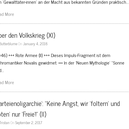
n ‘Gewalttäter-innen’ an der Macht aus bekannten Gründen praktisch…
ad More
er den Volkskrieg (XI)
Butterblume
On
January 4, 2018
046) +++ Rote Armee (II) +++ Dieses Impuls-Fragment ist dem
ühromantiker Novalis gewidmet. *** In der ‘Neuen Mythologie’ “Sonne
d…
ad More
arteienoligarchie': "Keine Angst, wir 'foltern' und 
öten' nur 'Freie'!" (II)
Tristan
On
September 2, 2017