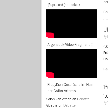
de
(Eupraxia) (nocookie)
Re
Üb
By
Argonautik-Video-Fragment (I)
(1
Fr
un
Re
Propyläen-Gespräche im Hain
'P
der Göttin Artemis
't
Solon von Athen
on
Debatte
By
Goethe
on
Debatte