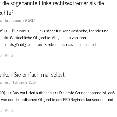
t die sogenannte Linke rechtsextremer als die 
echte?
admin
On
January 9, 2017
99) +++ Dualismus +++ Links steht für ikonoklastische, liberale und
chtmißbräuchliche Oligarchie. Abgesehen von ihrer
schichtsgläubigkeit, ihrem Streben nach sozialfaschistischer…
ad More
nken Sie einfach mal selbst!
admin
On
February 2, 2016
00) +++ Das Vor-Urteil aufheben +++ Die erste Grundannahme ist, daß
e von der despotischen Oligarchie des BRD-Regimes konsequent und…
ad More