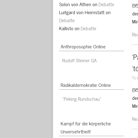
Solon von Athen
on
Debatte
(9
Luitgard von Heimstatt
on
de
Debatte
Mi
Kallisto
on
Debatte
Re
Anthroposophie Online
‘P
Rudolf Steiner GA
‘t
By
Radikaldemokratie Online
(9
de
“Peking Rundschau”
Mi
Re
Kampf für die körperliche
Unversehrtheit!