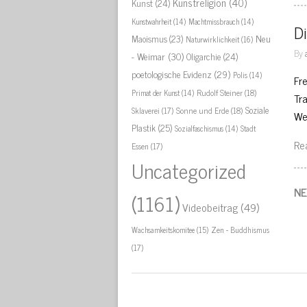
Kunstreligion
(40)
Kunst
(24)
Kunstwahrheit
(14)
Machtmissbrauch
(14)
Di
Neu
Maoismus
(23)
Naturwirklichkeit
(16)
By
- Weimar
(30)
Oligarchie
(24)
poetologische Evidenz
(29)
Polis
(14)
Fre
Rudolf Steiner
(18)
Primat der Kunst
(14)
Tra
Soziale
Sklaverei
(17)
Sonne und Erde
(18)
We
Plastik
(25)
Stadt
Sozialfaschismus
(14)
Re
Essen
(17)
Uncategorized
NE
(1161)
Videobeitrag
(49)
Zen - Buddhismus
Wachsamkeitskomitee
(15)
(17)