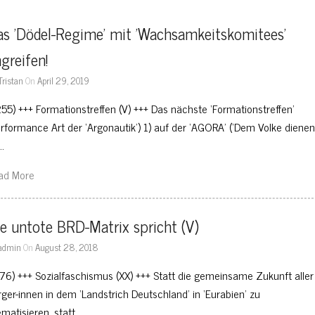
s 'Dödel-Regime' mit 'Wachsamkeitskomitees' 
greifen!
Tristan
On
April 29, 2019
255) +++ Formationstreffen (V) +++ Das nächste ‘Formationstreffen’
erformance Art der ‘Argonautik’) 1) auf der ‘AGORA’ (‘Dem Volke dienen!
…
ad More
e untote BRD-Matrix spricht (V)
admin
On
August 28, 2018
176) +++ Sozialfaschismus (XX) +++ Statt die gemeinsame Zukunft aller
rger-innen in dem ‘Landstrich Deutschland’ in ‘Eurabien’ zu
ematisieren, statt…