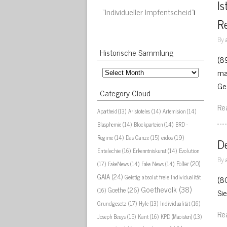
Is
“Individueller Impfentscheid”
i
R
By
Historische Sammlung
(8
Historische
ma
Sammlung
Ge
Category Cloud
Re
Aristoteles
(14)
Artemision
(14)
Apartheid
(13)
Blasphemie
(14)
Blockparteien
(14)
BRD -
eidos
(19)
Regime
(14)
Das Ganze
(15)
De
Evolution
Entelechie
(16)
Erkenntniskunst
(14)
By
(17)
Folter
(20)
FakeNews
(14)
Fake News
(14)
GAIA
(24)
Geistig absolut freie Individualität
(8
Goethevolk
(38)
Goethe
(26)
(16)
Si
Grundgesetz
(17)
Individualität
(16)
Hyle
(13)
Re
Joseph Beuys
(15)
Kant
(16)
KPD (Maoisten)
(13)