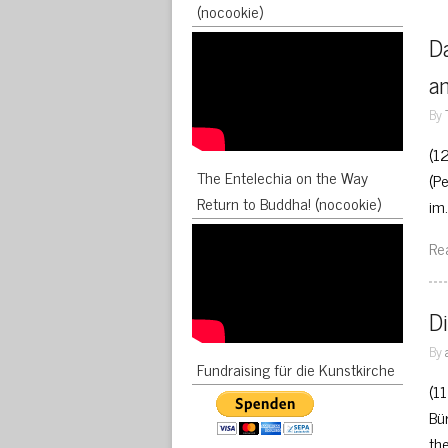
(nocookie)
Da
an
By
(1
The Entelechia on the Way
(P
Return to Buddha! (nocookie)
im
Re
Di
By
Fundraising für die Kunstkirche
(1
Bü
th