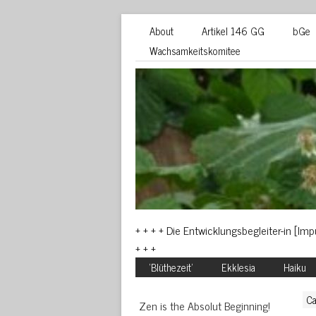
About
Artikel 146 GG
bGe
Wachsamkeitskomitee
+ + + + Die Entwicklungsbegleiter-in [Im
+ + +
‘Blüthezeit’
Ekklesia
Haiku
Ca
Zen is the Absolut Beginning!