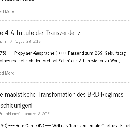
ad More
e 4 Attribute der Transzendenz
admin
On
August 28, 2018
175) +++ Propyläen-Gespräche (II) +++ Passend zum 269. Geburtstag
ethes meldet sich der ‘Archont Solon’ aus Athen wieder zu Wort,…
ad More
ie maoistische Transfomation des BRD-Regimes 
schleunigen!
Butterblume
On
January 18, 2018
060) +++ Rote Garde (IV) +++ Weil das ‘transzendentale Goethevolk’ bei