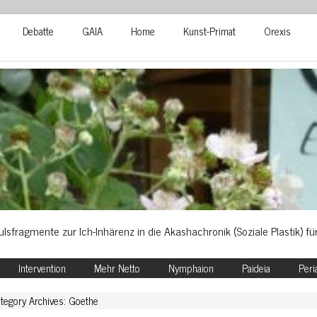
Debatte
GAIA
Home
Kunst-Primat
Orexis
pulsfragmente zur Ich-Inhärenz in die Akashachronik (Soziale Plastik) f
Intervention
Mehr Netto
Nymphaion
Paideia
Peri
tegory Archives: Goethe