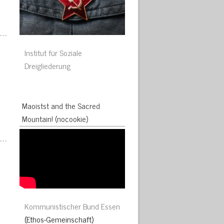
Institut für Soziale
Dreigliederung
Maoistst and the Sacred
Mountain! (nocookie)
Kommunistischer Bund Essen
(Ethos-Gemeinschaft)