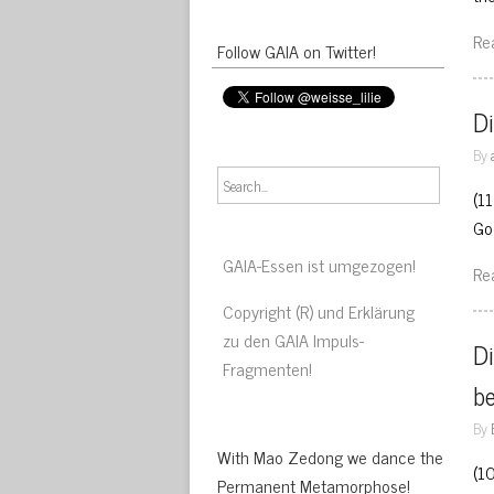
Re
Follow GAIA on Twitter!
Di
By
(1
Go
GAIA-Essen ist umgezogen!
Re
Copyright (R) und Erklärung
zu den GAIA Impuls-
D
Fragmenten!
be
By
With Mao Zedong we dance the
(1
Permanent Metamorphose!