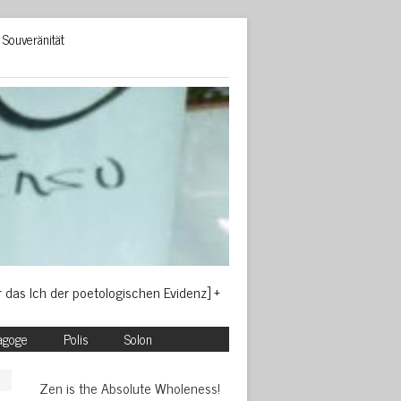
Souveränität
ür das Ich der poetologischen Evidenz] +
agoge
Polis
Solon
Zen is the Absolute Wholeness!