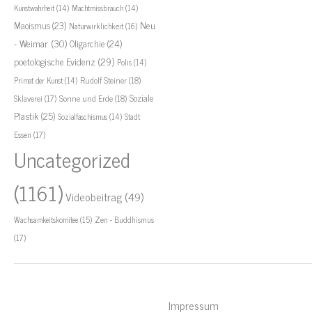
Kunstwahrheit
(14)
Machtmissbrauch
(14)
Neu
Maoismus
(23)
Naturwirklichkeit
(16)
- Weimar
(30)
Oligarchie
(24)
poetologische Evidenz
(29)
Polis
(14)
Rudolf Steiner
(18)
Primat der Kunst
(14)
Soziale
Sklaverei
(17)
Sonne und Erde
(18)
Plastik
(25)
Stadt
Sozialfaschismus
(14)
Essen
(17)
Uncategorized
(1161)
Videobeitrag
(49)
Zen - Buddhismus
Wachsamkeitskomitee
(15)
(17)
Impressum