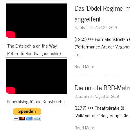
Das 'Dödel-Regime' m
angreifen!
By
Tristan
On
April 29, 2019
(1255) +++ Formationstreffen 
The Entelechia on the Way
(Performance Art der ‘Argonaut
Return to Buddha! (nocookie)
im…
Read More
Die untote BRD-Matrix
By
admin
On
August 31, 2018
Fundraising für die Kunstkirche
(1177) +++ Theatrokratie (I) +
‘Volk’ vor der “Regierung”! Die
Read More