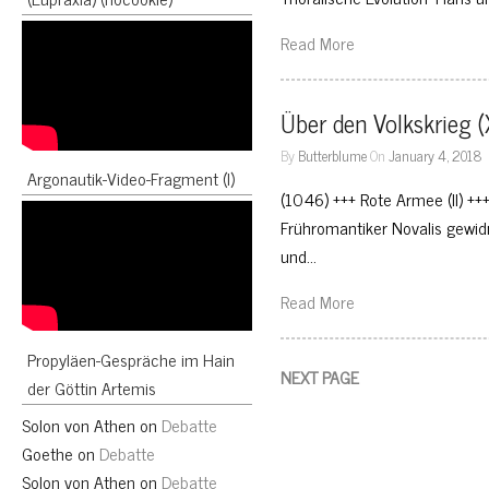
Read More
Über den Volkskrieg (
By
Butterblume
On
January 4, 2018
Argonautik-Video-Fragment (I)
(1046) +++ Rote Armee (II) +
Frühromantiker Novalis gewidm
und…
Read More
Propyläen-Gespräche im Hain
NEXT PAGE
der Göttin Artemis
Solon von Athen
on
Debatte
Goethe
on
Debatte
Solon von Athen
on
Debatte