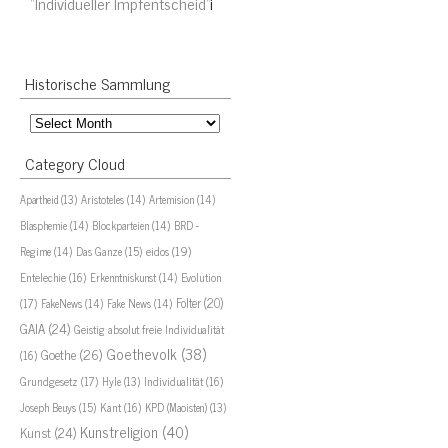
“Individueller Impfentscheid”
i
Historische Sammlung
Historische
Sammlung
Category Cloud
Aristoteles
(14)
Artemision
(14)
Apartheid
(13)
Blasphemie
(14)
Blockparteien
(14)
BRD -
eidos
(19)
Regime
(14)
Das Ganze
(15)
Evolution
Entelechie
(16)
Erkenntniskunst
(14)
(17)
Folter
(20)
FakeNews
(14)
Fake News
(14)
GAIA
(24)
Geistig absolut freie Individualität
Goethevolk
(38)
Goethe
(26)
(16)
Grundgesetz
(17)
Individualität
(16)
Hyle
(13)
Joseph Beuys
(15)
Kant
(16)
KPD (Maoisten)
(13)
Kunstreligion
(40)
Kunst
(24)