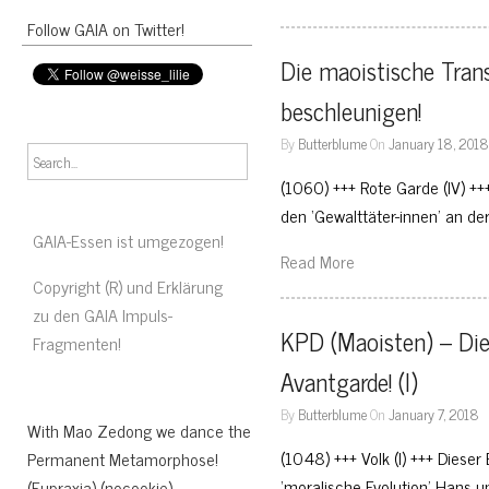
Follow GAIA on Twitter!
Die maoistische Tra
beschleunigen!
By
Butterblume
On
January 18, 201
(1060) +++ Rote Garde (IV) ++
den ‘Gewalttäter-innen’ an d
GAIA-Essen ist umgezogen!
Read More
Copyright (R) und Erklärung
zu den GAIA Impuls-
KPD (Maoisten) – Die
Fragmenten!
Avantgarde! (I)
By
Butterblume
On
January 7, 2018
With Mao Zedong we dance the
(1048) +++ Volk (I) +++ Dieser 
Permanent Metamorphose!
‘moralische Evolution’ Hans u
(Eupraxia) (nocookie)