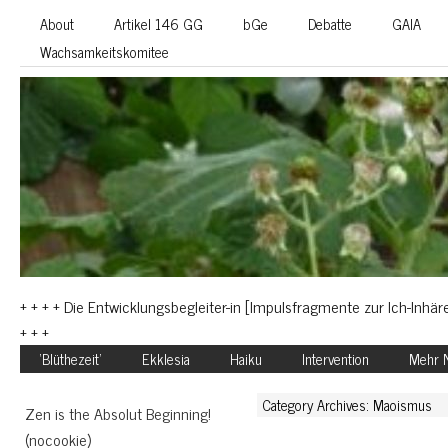
About
Artikel 146 GG
bGe
Debatte
GAIA
Wachsamkeitskomitee
+ + + + Die Entwicklungsbegleiter-in [Impulsfragmente zur Ich-Inhäre
+ + +
‘Blüthezeit’
Ekklesia
Haiku
Intervention
Mehr N
Category Archives: Maoismus
Zen is the Absolut Beginning!
(nocookie)