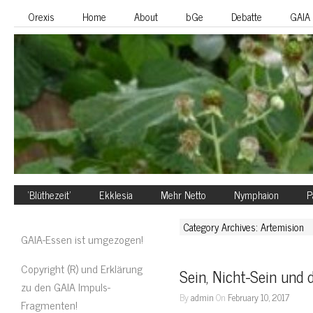
Orexis
Home
About
bGe
Debatte
GAIA
‘Blüthezeit’
Ekklesia
Mehr Netto
Nymphaion
P
Category Archives: Artemision
GAIA-Essen ist umgezogen!
Copyright (R) und Erklärung
Sein, Nicht-Sein und 
zu den GAIA Impuls-
By
admin
On
February 10, 2017
Fragmenten!