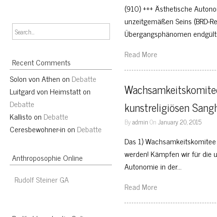
(910) +++ Ästhetische Autono
unzeitgemäßen Seins (BRD-Re
Übergangsphänomen endgülti
Read More
Recent Comments
Solon von Athen
on
Debatte
Wachsamkeitskomitee,
Luitgard von Heimstatt
on
Debatte
kunstreligiösen Sang
Kallisto
on
Debatte
By
admin
On
January 20, 2015
Ceresbewohner-in
on
Debatte
Das 1) Wachsamkeitskomitee u
werden! Kämpfen wir für die u
Anthroposophie Online
Autonomie in der…
Rudolf Steiner GA
Read More