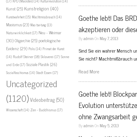
(17)
KPD (Maoisten)
(14)
Kulturrevolution
(14)
Kunstreligion
(40)
Kunst
(25)
Goethe lebt! Das BRD
Kunstwahrheit
(15)
Machtmissbrauch
(14)
Maoismus
(23)
Mao tse-tung
(13)
akzeptieren oder dies
Neu - Weimar
Naturwirklichkeit
(17)
By
admin
On
May 7, 2013
(30)
Oligarchie
(25)
poetologische
Evidenz
(29)
Polis
(14)
Primat der Kunst
Sind Sie ein wahrer Mensch 
Rudolf Steiner
(18)
Sklaverei
(17)
Sonne
(14)
Sie nicht? Machtmißbrauch u
Soziale Plastik
(26)
und Erde
(17)
Read More
Stadt Essen
(17)
Sozialfaschismus
(14)
Uncategorized
Goethe lebt! Blockpar
(1120)
Videobeitrag
(50)
Evolution unterstütze
Zen - Buddhismus
(17)
Wissenschaft
(14)
ohne Zwangsarbeit g
By
admin
On
May 5, 2013