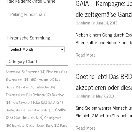
Radikaldemokratie Online
GAIA – Kampagne: Jetz
die zeitgemäße Ganz
“Peking Rundschau”
By
admin
On
June 14, 2013
Neben einem Gang durch Ess
Historische Sammlung
Alterskultur und Robotik bei 
Historische
Read More
Sammlung
Category Cloud
Aristoteles
(15)
Artemision
(14)
Blasphemie
(14)
Goethe lebt! Das BRD
Blockparteien
(14)
BRD - Regime
(14)
Das
akzeptieren oder dies
eidos
(19)
Ganze
(15)
Entelechie
(16)
Evolution
(17)
Erkenntniskunst
(14)
FakeNews
By
admin
On
May 7, 2013
GAIA
(24)
Folter
(20)
(14)
Fake News
(14)
Sind Sie ein wahrer Mensch 
Goethe
Geistig absolut freie Individualität
(15)
Sie nicht? Machtmißbrauch u
Goethevolk
(38)
(26)
Grundgesetz
Kant
(16)
Individualität
(16)
Joseph Beuys
(15)
Read More