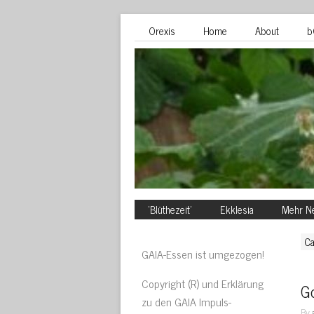
Orexis
Home
About
b
‘Blüthezeit’
Ekklesia
Mehr Ne
Ca
GAIA-Essen ist umgezogen!
Copyright (R) und Erklärung
Go
zu den GAIA Impuls-
By