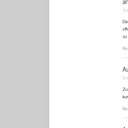
an
By
Da
of
zu
Re
Au
By
Zu
ku
Re