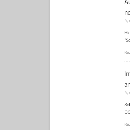
Au
no
By
Hi
“S
Re
Im
an
By
Sc
OC
Re