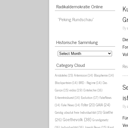
Radikaldemokratie Online
Ku
Gr
“Peking Rundschau”
By
Die
Historische Sammlung
Fo
Historische
Vol
Sammlung
Category Cloud
Re
Aristoteles
(15)
Artemision
(14)
Blasphemie
(14)
Blockparteien
(14)
BRD - Regime
(14)
Das
Se
eidos
(19)
Ganze
(15)
Entelechie
(16)
is
Evolution
(17)
Erkenntniskunst
(14)
FakeNews
GAIA
(24)
Folter
(20)
(14)
Fake News
(14)
By
Goethe
Geistig absolut freie Individualität
(15)
Fü
Goethevolk
(38)
(26)
Grundgesetz
Ve
Kant
(16)
Individualität
(16)
Joseph Beuys
(15)