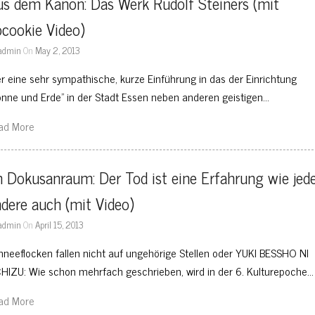
s dem Kanon: Das Werk Rudolf Steiners (mit 
cookie Video)
admin
On
May 2, 2013
er eine sehr sympathische, kurze Einführung in das der Einrichtung
onne und Erde” in der Stadt Essen neben anderen geistigen…
ad More
 Dokusanraum: Der Tod ist eine Erfahrung wie jede
dere auch (mit Video)
admin
On
April 15, 2013
hneeflocken fallen nicht auf ungehörige Stellen oder YUKI BESSHO NI
HIZU: Wie schon mehrfach geschrieben, wird in der 6. Kulturepoche…
ad More