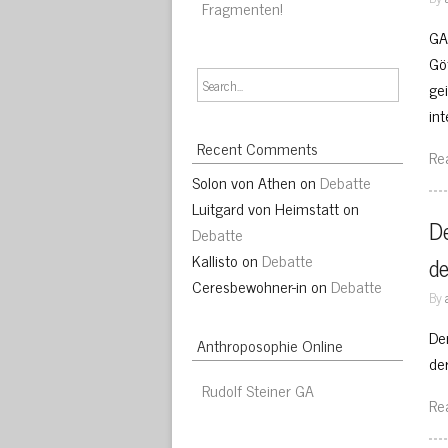
Fragmenten!
GA
Gö
ge
int
Recent Comments
Re
Solon von Athen
on
Debatte
Luitgard von Heimstatt
on
D
Debatte
Kallisto
on
Debatte
d
Ceresbewohner-in
on
Debatte
By
Der
Anthroposophie Online
de
Rudolf Steiner GA
Re