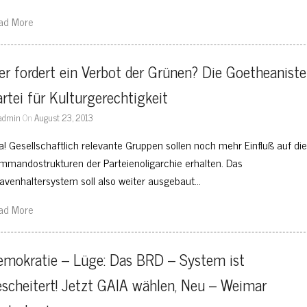
ad More
r fordert ein Verbot der Grünen? Die Goetheanisten
rtei für Kulturgerechtigkeit
admin
On
August 23, 2013
a! Gesellschaftlich relevante Gruppen sollen noch mehr Einfluß auf di
mmandostrukturen der Parteienoligarchie erhalten. Das
lavenhaltersystem soll also weiter ausgebaut…
ad More
mokratie – Lüge: Das BRD – System ist 
scheitert! Jetzt GAIA wählen, Neu – Weimar 