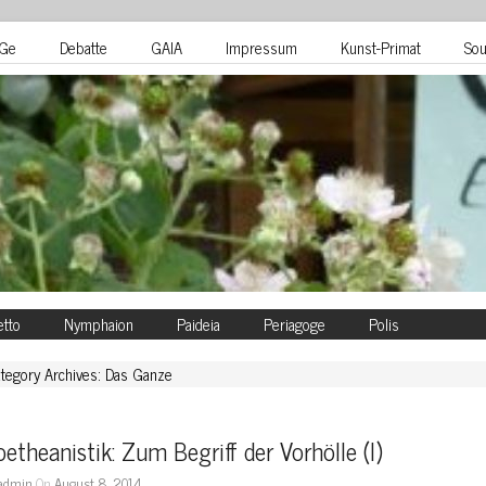
Ge
Debatte
GAIA
Impressum
Kunst-Primat
Sou
tto
Nymphaion
Paideia
Periagoge
Polis
tegory Archives: Das Ganze
etheanistik: Zum Begriff der Vorhölle (I)
admin
On
August 8, 2014