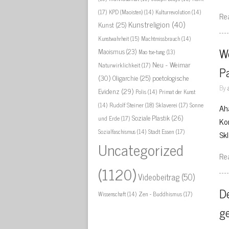
(17)
KPD (Maoisten)
(14)
Kulturrevolution
(14)
Re
Kunstreligion
(40)
Kunst
(25)
Kunstwahrheit
(15)
Machtmissbrauch
(14)
We
Maoismus
(23)
Mao tse-tung
(13)
Neu - Weimar
Naturwirklichkeit
(17)
Pa
(30)
Oligarchie
(25)
poetologische
By
Evidenz
(29)
Polis
(14)
Primat der Kunst
Rudolf Steiner
(18)
Sklaverei
(17)
Sonne
(14)
Ah
Soziale Plastik
(26)
und Erde
(17)
Ko
Stadt Essen
(17)
Sozialfaschismus
(14)
Sk
Uncategorized
Re
(1120)
Videobeitrag
(50)
De
Zen - Buddhismus
(17)
Wissenschaft
(14)
ge