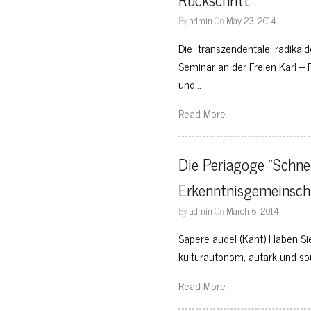
By
admin
On
May 23, 2014
Die transzendentale, radika
Seminar an der Freien Karl – P
und…
Read More
Die Periagoge "Schnee
Erkenntnisgemeinscha
By
admin
On
March 6, 2014
Sapere aude! (Kant) Haben Si
kulturautonom, autark und so
Read More