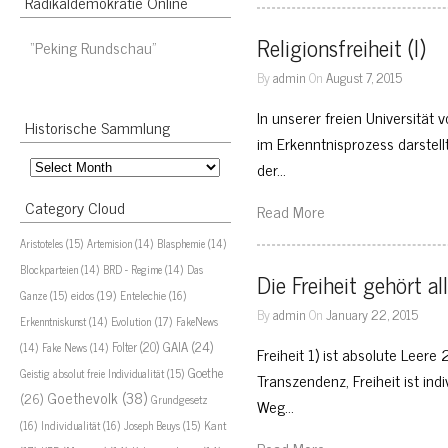
Radikaldemokratie Online
Religionsfreiheit (I)
“Peking Rundschau”
By
admin
On
August 7, 2015
In unserer freien Universität
Historische Sammlung
im Erkenntnisprozess darstell
Historische
der…
Sammlung
Category Cloud
Read More
Aristoteles
(15)
Artemision
(14)
Blasphemie
(14)
Blockparteien
(14)
BRD - Regime
(14)
Das
Die Freiheit gehört al
eidos
(19)
Ganze
(15)
Entelechie
(16)
By
admin
On
January 22, 2015
Evolution
(17)
Erkenntniskunst
(14)
FakeNews
GAIA
(24)
Folter
(20)
(14)
Fake News
(14)
Freiheit 1) ist absolute Leere 2)
Goethe
Geistig absolut freie Individualität
(15)
Transzendenz, Freiheit ist indi
Goethevolk
(38)
(26)
Grundgesetz
Weg…
Kant
(16)
Individualität
(16)
Joseph Beuys
(15)