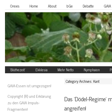
Orexis
Home
About
bGe
Debatte
GAIA
‘Blüthezeit’
Ekklesia
Mehr Netto
Nymphaion
P
Category Archives: Kant
GAIA-Essen ist umgezogen!
Copyright (R) und Erklärung
Das 'Dödel-Regime' m
zu den GAIA Impuls-
angreifen!
Fragmenten!