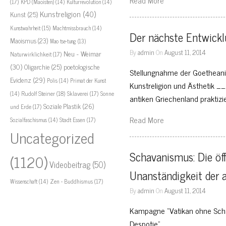
Read More
(17)
KPD (Maoisten)
(14)
Kulturrevolution
(14)
Kunstreligion
(40)
Kunst
(25)
Kunstwahrheit
(15)
Machtmissbrauch
(14)
Der nächste Entwicklu
Maoismus
(23)
Mao tse-tung
(13)
By
admin
On
August 11, 2014
Neu - Weimar
Naturwirklichkeit
(17)
(30)
Oligarchie
(25)
poetologische
Stellungnahme der Goetheanist
Evidenz
(29)
Polis
(14)
Primat der Kunst
Kunstreligion und Ästhet
Rudolf Steiner
(18)
Sklaverei
(17)
Sonne
(14)
antiken Griechenland praktiz
Soziale Plastik
(26)
und Erde
(17)
Read More
Stadt Essen
(17)
Sozialfaschismus
(14)
Uncategorized
Schavanismus: Die öffe
(1120)
Videobeitrag
(50)
Unanständigkeit der a
Zen - Buddhismus
(17)
Wissenschaft
(14)
By
admin
On
August 11, 2014
Kampagne “Vatikan ohne Scha
Despotie” _______________