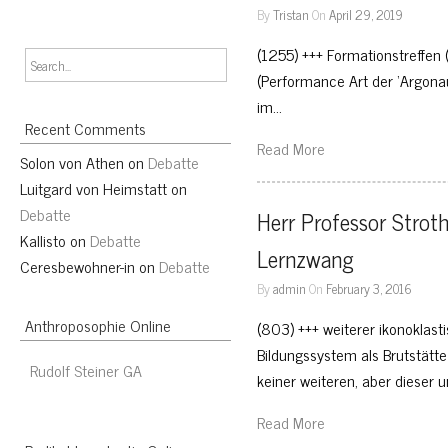
By
Tristan
On
April 29, 2019
(1255) +++ Formationstreffen 
(Performance Art der ‘Argonaut
im…
Recent Comments
Read More
Solon von Athen
on
Debatte
Luitgard von Heimstatt
on
Debatte
Herr Professor Stroth
Kallisto
on
Debatte
Lernzwang
Ceresbewohner-in
on
Debatte
By
admin
On
February 3, 2016
Anthroposophie Online
(803) +++ weiterer ikonoklast
Bildungssystem als Brutstätt
Rudolf Steiner GA
keiner weiteren, aber dieser 
Read More