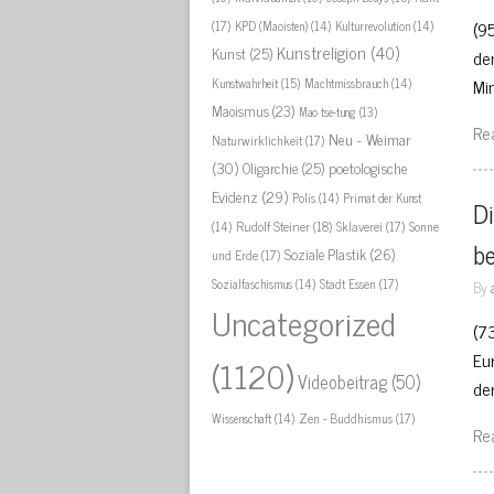
(17)
(9
KPD (Maoisten)
(14)
Kulturrevolution
(14)
Kunstreligion
(40)
Kunst
(25)
de
Mi
Kunstwahrheit
(15)
Machtmissbrauch
(14)
Maoismus
(23)
Mao tse-tung
(13)
Re
Neu - Weimar
Naturwirklichkeit
(17)
(30)
Oligarchie
(25)
poetologische
Evidenz
(29)
Polis
(14)
Primat der Kunst
Di
Rudolf Steiner
(18)
Sklaverei
(17)
Sonne
(14)
be
Soziale Plastik
(26)
und Erde
(17)
Stadt Essen
(17)
Sozialfaschismus
(14)
By
Uncategorized
(7
Eu
(1120)
Videobeitrag
(50)
de
Zen - Buddhismus
(17)
Wissenschaft
(14)
Re