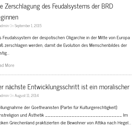
e Zerschlagung des Feudalsystems der BRD 
eginnen
admin
On
September 1, 2015
s Feudalssystem der despotischen Oligarchie in der Mitte von Europa
ß zerschlagen werden, damit die Evolution des Menschenbildes der
istig…
ad More
r nächste Entwicklungsschritt ist ein moralischer
admin
On
August 11, 2014
ellungnahme der Goetheanisten (Partei für Kulturgerechtigkeit):
nstreligion und Ästhetik _____________________________ Im
tiken Griechenland praktizierten die Bewohner von Attika nach Hegel…