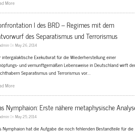
ad More
onfrontation I des BRD – Regimes mit dem 
atvorwurf des Separatismus und Terrorismus
admin
On
May 26, 2014
r intergalaktische Exekutivrat für die Wiederherstellung einer
höpfungs- und vernunftgemäßen Lebensweise in Deutschland wirft de
chthabern Separatismus und Terrorismus vor….
ad More
as Nymphaion: Erste nähere metaphysische Analys
admin
On
May 25, 2014
s Nymphaion hat die Aufgabe die noch fehlenden Bestandteile für die