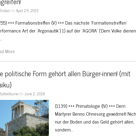
greifen!
Tristan
On
April 29, 2019
255) +++ Formationstreffen (V) +++ Das nächste ‘Formationstreffen’
erformance Art der ‘Argonautik’) 1) auf der ‘AGORA’ (‘Dem Volke dienen!
…
ad More
e politische Form gehört allen Bürger-innen! (mit 
aiku)
Butterblume
On
June 2, 2018
(1139) +++ Primatologie (IV) +++ Dem
Märtyrer Benno Ohnesorg gewidmet! Nich
nur der Boden und das Geld gehört allen,
sondern…