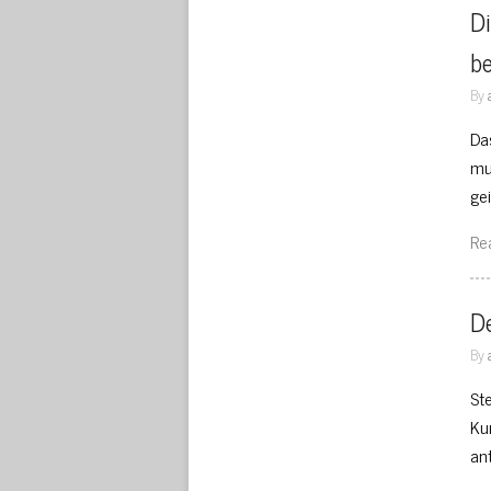
Di
b
By
Da
mu
ge
Re
De
By
St
Ku
an