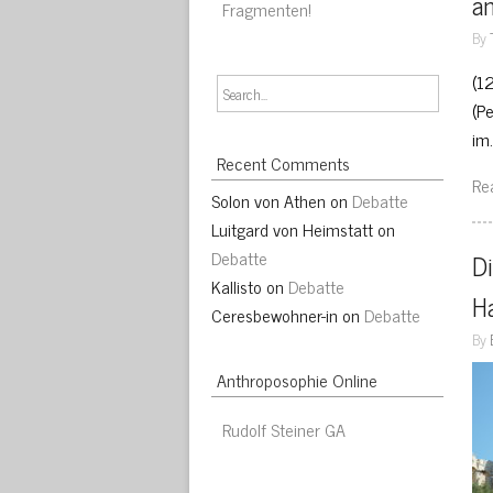
an
Fragmenten!
By
(1
(P
im
Recent Comments
Re
Solon von Athen
on
Debatte
Luitgard von Heimstatt
on
Debatte
Di
Kallisto
on
Debatte
H
Ceresbewohner-in
on
Debatte
By
Anthroposophie Online
Rudolf Steiner GA