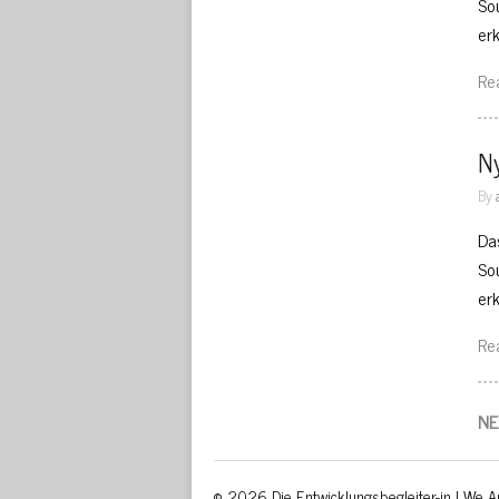
So
er
Re
N
By
Da
So
er
Re
NE
© 2026 Die Entwicklungsbegleiter-in | We Ar