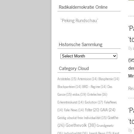
Radikaldemokratie Online
“Peking Rundschau”
‘P
‘t
Historische Sammlung
By
Historische
(9
Sammlung
de
Category Cloud
Mi
Aristoteles
(15)
Artemision
(14)
Blasphemie
(14)
Blockparteien
(14)
BRD - Regime
(14)
Das
Re
eidos
(19)
Ganze
(15)
Entelechie
(16)
Evolution
(17)
Erkenntniskunst
(14)
FakeNews
'P
GAIA
(24)
Folter
(20)
(14)
Fake News
(14)
Goethe
Geistig absolut freie Individualität
(15)
't
Goethevolk
(38)
(26)
Grundgesetz
By
Kant
(16)
Individualität
(16)
Joseph Beuys
(15)