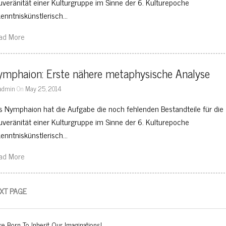
uveränität einer Kulturgruppe im Sinne der 6. Kulturepoche
kenntniskünstlerisch…
ad More
ymphaion: Erste nähere metaphysische Analyse
admin
On
May 25, 2014
s Nymphaion hat die Aufgabe die noch fehlenden Bestandteile für die
uveränität einer Kulturgruppe im Sinne der 6. Kulturepoche
kenntniskünstlerisch…
ad More
XT PAGE
e Born To Inherit Our Imaginations!