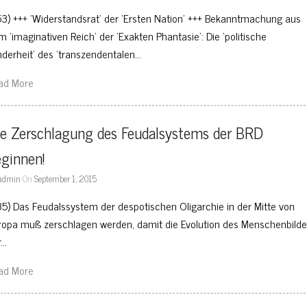
53) +++ ‘Widerstandsrat’ der ‘Ersten Nation’ +++ Bekanntmachung aus
m ‘imaginativen Reich’ der ‘Exakten Phantasie’: Die ‘politische
nderheit’ des ‘transzendentalen…
ad More
e Zerschlagung des Feudalsystems der BRD 
ginnen!
admin
On
September 1, 2015
35) Das Feudalssystem der despotischen Oligarchie in der Mitte von
ropa muß zerschlagen werden, damit die Evolution des Menschenbild
r…
ad More