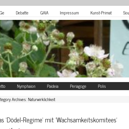
Ge
Debatte
GAIA
Impressum
Kunst-Primat
Sou
tto
Nymphaion
Paideia
Periagoge
Polis
tegory Archives: Naturwirklichkeit
s 'Dödel-Regime' mit 'Wachsamkeitskomitees' 