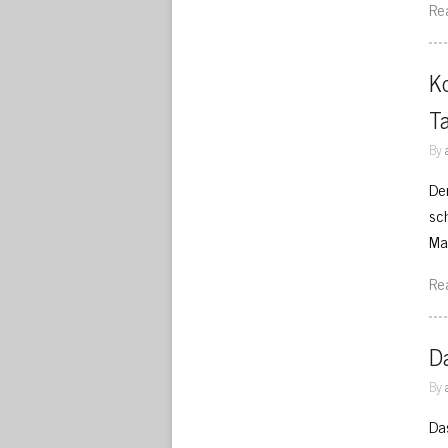
Re
K
T
By
De
sc
Ma
Re
D
By
Da