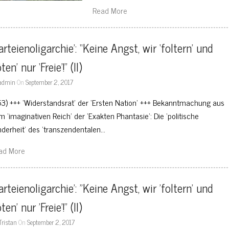
Read More
arteienoligarchie’: “Keine Angst, wir ‘foltern’ und 
öten’ nur ‘Freie’!” (II)
admin
On
September 2, 2017
53) +++ ‘Widerstandsrat’ der ‘Ersten Nation’ +++ Bekanntmachung aus
m ‘imaginativen Reich’ der ‘Exakten Phantasie’: Die ‘politische
nderheit’ des ‘transzendentalen…
ad More
arteienoligarchie': "Keine Angst, wir 'foltern' und 
öten' nur 'Freie'!" (II)
Tristan
On
September 2, 2017