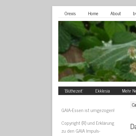
Orexis
Home
About
b
‘Blüthezeit’
Ekklesia
Mehr Ne
Ca
GAIA-Essen ist umgezogen!
Copyright (R) und Erklärung
Da
zu den GAIA Impuls-