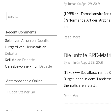
By
Tristan
On
April 29, 2019
(1255) +++ Formationstreffen 
(Performance Art der ‘Argonaut
im…
Recent Comments
Read More
Solon von Athen
on
Debatte
Luitgard von Heimstatt
on
Debatte
Die untote BRD-Matri
Kallisto
on
Debatte
By
admin
On
August 28, 2018
Ceresbewohner-in
on
Debatte
(1176) +++ Sozialfaschismus (
Bürger-innen in dem ‘Landstri
Anthroposophie Online
thematisieren, statt…
Rudolf Steiner GA
Read More