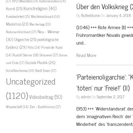
(17)
KPD (Maoisten)
(14)
Kulturrevolution
(14)
Über den Volkskrieg (
Kunstreligion
(40)
Kunst
(25)
By
Butterblume
On
January 4, 2018
Kunstwahrheit
(15)
Machtmissbrauch
(14)
Maoismus
(23)
Mao tse-tung
(13)
(1046) +++ Rote Armee (II) +
Neu - Weimar
Naturwirklichkeit
(17)
Frühromantiker Novalis gewidm
(30)
Oligarchie
(25)
poetologische
und…
Evidenz
(29)
Polis
(14)
Primat der Kunst
Read More
Rudolf Steiner
(18)
Sklaverei
(17)
Sonne
(14)
Soziale Plastik
(26)
und Erde
(17)
Stadt Essen
(17)
Sozialfaschismus
(14)
‘Parteienoligarchie’: “
Uncategorized
‘töten’ nur ‘Freie’!” (II)
(1120)
Videobeitrag
(50)
By
admin
On
September 2, 2017
Zen - Buddhismus
(17)
Wissenschaft
(14)
(953) +++ ‘Widerstandsrat’ d
dem ‘imaginativen Reich’ der ‘
Minderheit’ des ‘transzenden