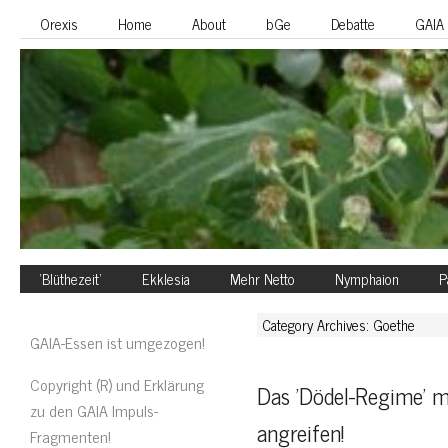
Orexis
Home
About
bGe
Debatte
GAIA
‘Blüthezeit’
Ekklesia
Mehr Netto
Nymphaion
P
Category Archives: Goethe
GAIA-Essen ist umgezogen!
Copyright (R) und Erklärung
Das 'Dödel-Regime' m
zu den GAIA Impuls-
angreifen!
Fragmenten!