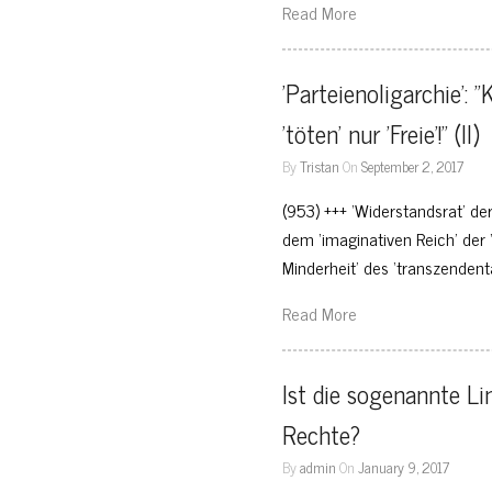
Read More
'Parteienoligarchie': "
'töten' nur 'Freie'!" (II)
By
Tristan
On
September 2, 2017
(953) +++ ‘Widerstandsrat’ d
dem ‘imaginativen Reich’ der ‘
Minderheit’ des ‘transzenden
Read More
Ist die sogenannte Li
Rechte?
By
admin
On
January 9, 2017