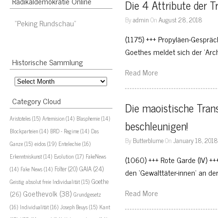
Radikaldemokratie Online
Die 4 Attribute der 
By
admin
On
August 28, 2018
“Peking Rundschau”
(1175) +++ Propyläen-Gespräc
Goethes meldet sich der ‘Arc
Historische Sammlung
Read More
Historische
Sammlung
Category Cloud
Die maoistische Tra
Aristoteles
(15)
Artemision
(14)
Blasphemie
(14)
beschleunigen!
Blockparteien
(14)
BRD - Regime
(14)
Das
By
Butterblume
On
January 18, 201
eidos
(19)
Ganze
(15)
Entelechie
(16)
Evolution
(17)
Erkenntniskunst
(14)
FakeNews
(1060) +++ Rote Garde (IV) ++
GAIA
(24)
Folter
(20)
(14)
Fake News
(14)
den ‘Gewalttäter-innen’ an d
Goethe
Geistig absolut freie Individualität
(15)
Read More
Goethevolk
(38)
(26)
Grundgesetz
Kant
(16)
Individualität
(16)
Joseph Beuys
(15)