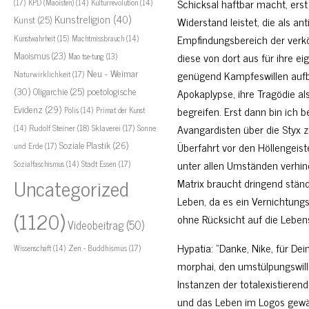
Schicksal haftbar macht, erst
(17)
KPD (Maoisten)
(14)
Kulturrevolution
(14)
Kunstreligion
(40)
Kunst
(25)
Widerstand leistet, die als a
Empfindungsbereich der verkör
Kunstwahrheit
(15)
Machtmissbrauch
(14)
Maoismus
(23)
diese von dort aus für ihre ei
Mao tse-tung
(13)
Neu - Weimar
genügend Kampfeswillen aufb
Naturwirklichkeit
(17)
(30)
Oligarchie
(25)
poetologische
Apokaplypse, ihre Tragödie al
Evidenz
(29)
begreifen. Erst dann bin ich 
Polis
(14)
Primat der Kunst
Avangardisten über die Styx z
Rudolf Steiner
(18)
Sklaverei
(17)
Sonne
(14)
Soziale Plastik
(26)
Überfahrt vor den Höllengeis
und Erde
(17)
unter allen Umständen verhin
Stadt Essen
(17)
Sozialfaschismus
(14)
Uncategorized
Matrix braucht dringend stä
Leben, da es ein Vernichtung
(1120)
ohne Rücksicht auf die Lebens
Videobeitrag
(50)
Hypatia: “Danke, Nike, für De
Zen - Buddhismus
(17)
Wissenschaft
(14)
morphai, den umstülpungswilli
Instanzen der totalexistierend
und das Leben im Logos gewä