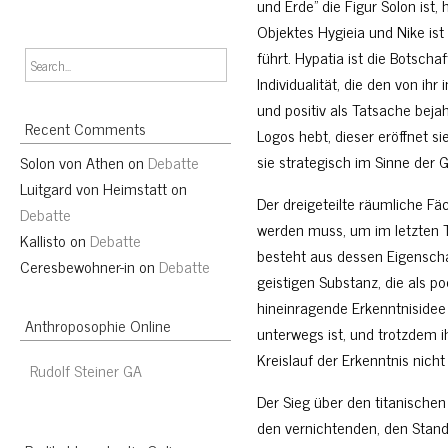
und Erde” die Figur Solon ist,
Objektes Hygieia und Nike ist 
führt. Hypatia ist die Botschaf
Individualität, die den von i
und positiv als Tatsache bejah
Recent Comments
Logos hebt, dieser eröffnet s
sie strategisch im Sinne der 
Solon von Athen
on
Debatte
Luitgard von Heimstatt
on
Der dreigeteilte räumliche Fäc
Debatte
werden muss, um im letzten Te
Kallisto
on
Debatte
besteht aus dessen Eigenscha
Ceresbewohner-in
on
Debatte
geistigen Substanz, die als p
hineinragende Erkenntnisidee
Anthroposophie Online
unterwegs ist, und trotzdem 
Kreislauf der Erkenntnis nicht 
Rudolf Steiner GA
Der Sieg über den titanischen
den vernichtenden, den Stan