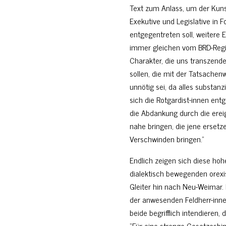
Text zum Anlass, um der Kunst
Exekutive und Legislative i
entgegentreten soll, weitere E
immer gleichen vom BRD-Regim
Charakter, die uns transzende
sollen, die mit der Tatsachenw
unnötig sei, da alles substanz
sich die Rotgardist-innen ent
die Abdankung durch die erei
nahe bringen, die jene ersetz
Verschwinden bringen.”
Endlich zeigen sich diese hoh
dialektisch bewegenden orexi
Gleiter hin nach Neu-Weimar. 
der anwesenden Feldherr-inne
beide begrifflich intendieren, 
“Für eine strenge Gesetzesbi