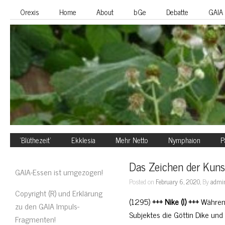
Orexis
Home
About
bGe
Debatte
GAIA
‘Blüthezeit’
Ekklesia
Mehr Netto
Nymphaion
P
Das Zeichen der Kunst-
GAIA-Essen ist umgezogen!
Posted on
February 6, 2020,
By
admi
Copyright (R) und Erklärung
(1295)
+++ Nike (I) +++
Während
zu den GAIA Impuls-
Subjektes die Göttin Dike und
Fragmenten!