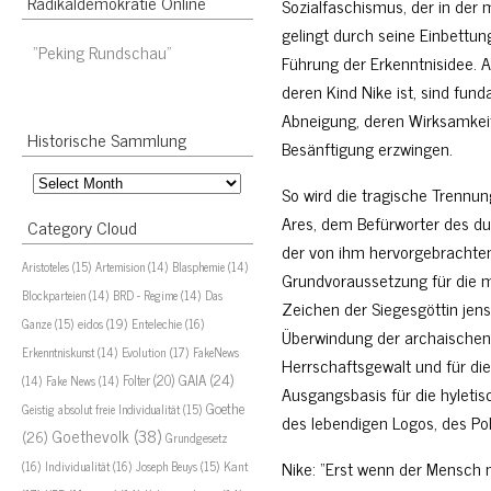
Radikaldemokratie Online
Sozialfaschismus, der in der 
gelingt durch seine Einbettu
“Peking Rundschau”
Führung der Erkenntnisidee. Au
deren Kind Nike ist, sind fu
Abneigung, deren Wirksamkeit
Historische Sammlung
Besänftigung erzwingen.
Historische
So wird die tragische Trennu
Sammlung
Ares, dem Befürworter des dur
Category Cloud
der von ihm hervorgebrachten
Aristoteles
(15)
Artemision
(14)
Blasphemie
(14)
Grundvoraussetzung für die m
Blockparteien
(14)
BRD - Regime
(14)
Das
Zeichen der Siegesgöttin jen
eidos
(19)
Ganze
(15)
Entelechie
(16)
Überwindung der archaischen Ba
Evolution
(17)
Erkenntniskunst
(14)
FakeNews
Herrschaftsgewalt und für die
GAIA
(24)
Folter
(20)
(14)
Fake News
(14)
Ausgangsbasis für die hyletis
Goethe
Geistig absolut freie Individualität
(15)
des lebendigen Logos, des Pol
Goethevolk
(38)
(26)
Grundgesetz
Nike: “Erst wenn der Mensch 
Kant
(16)
Individualität
(16)
Joseph Beuys
(15)